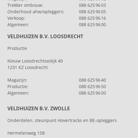
Trekker ombouw:
088 625 96 03
Onderhoud ahw/opleggers:
088 625 96 05
Verkoop:
088 625 96 16
Algemeen:
088 625 96 00
VELDHUIZEN B.V. LOOSDRECHT
Productie
Nieuw Loosdrechtsedijk 40
1231 KZ Loosdrecht
Magazijn:
088 625 96 40
Productie:
088 625 96 50
Algemeen:
088 625 96 00
VELDHUIZEN B.V. ZWOLLE
Onderdelen, steunpunt Hovertracks en BE-opleggers
Hermelenweg 158