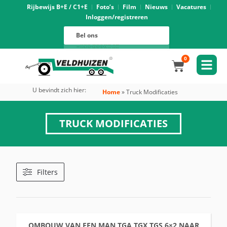
Rijbewijs B+E / C1+E
Foto’s
Film
Nieuws
Vacatures
Inloggen/registreren
Verhuur
088 625 96 01
Magazijn
Bel ons
088 625 96 02
Onderhoud
088 625 96 05
Oprijwagens techniek
088 625 96 09
Bouwvoertuigen techniek
088 625 96 17
Trekker ombouw techniek
088 625 96 03
Verkoop
088 625 96 16
Algemeen
088 625 96 00
0
U bevindt zich hier:
Home
»
Truck Modificaties
TRUCK MODIFICATIES
Filters
OMBOUW VAN EEN MAN TGA TGX TGS 6×2 NAAR