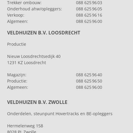
Trekker ombouw:
088 625 96 03
Onderhoud ahw/opleggers:
088 625 96 05
Verkoop:
088 625 96 16
Algemeen:
088 625 96 00
VELDHUIZEN B.V. LOOSDRECHT
Productie
Nieuw Loosdrechtsedijk 40
1231 KZ Loosdrecht
Magazijn:
088 625 96 40
Productie:
088 625 96 50
Algemeen:
088 625 96 00
VELDHUIZEN B.V. ZWOLLE
Onderdelen, steunpunt Hovertracks en BE-opleggers
Hermelenweg 158
8028 PL Zwolle