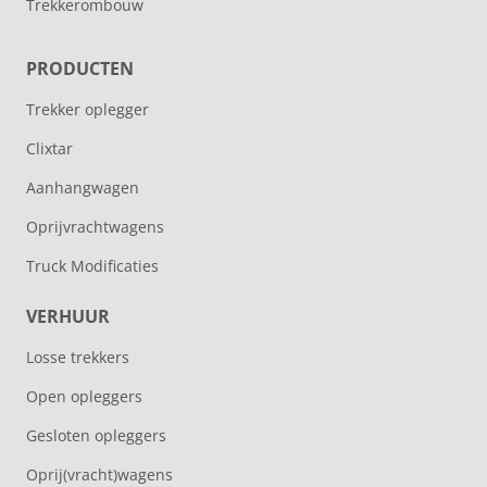
Trekkerombouw
PRODUCTEN
Trekker oplegger
Clixtar
Aanhangwagen
Oprijvrachtwagens
Truck Modificaties
VERHUUR
Losse trekkers
Open opleggers
Gesloten opleggers
Oprij(vracht)wagens