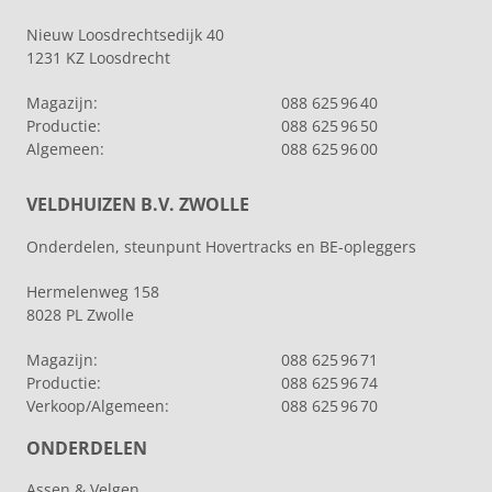
Nieuw Loosdrechtsedijk 40
1231 KZ Loosdrecht
Magazijn:
088 625 96 40
Productie:
088 625 96 50
Algemeen:
088 625 96 00
VELDHUIZEN B.V. ZWOLLE
Onderdelen, steunpunt Hovertracks en BE-opleggers
Hermelenweg 158
8028 PL Zwolle
Magazijn:
088 625 96 71
Productie:
088 625 96 74
Verkoop/Algemeen:
088 625 96 70
ONDERDELEN
Assen & Velgen