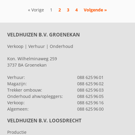
« Vorige
1
2
3
4
Volgende »
VELDHUIZEN B.V. GROENEKAN
Verkoop | Verhuur | Onderhoud
Kon. Wilhelminaweg 259
3737 BA Groenekan
Verhuur:
088 625 96 01
Magazijn:
088 625 96 02
Trekker ombouw:
088 625 96 03
Onderhoud ahw/opleggers:
088 625 96 05
Verkoop:
088 625 96 16
Algemeen:
088 625 96 00
VELDHUIZEN B.V. LOOSDRECHT
Productie