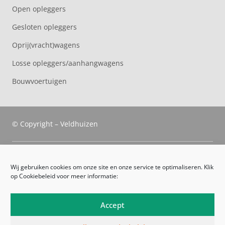
Open opleggers
Gesloten opleggers
Oprij(vracht)wagens
Losse opleggers/aanhangwagens
Bouwvoertuigen
© Copyright – Veldhuizen
Veldhuizen Trucks
Wij gebruiken cookies om onze site en onze service te optimaliseren. Klik
op Cookiebeleid voor meer informatie:
Route
Leveringsvoorwaarden
Accept
Algemene voorwaarden