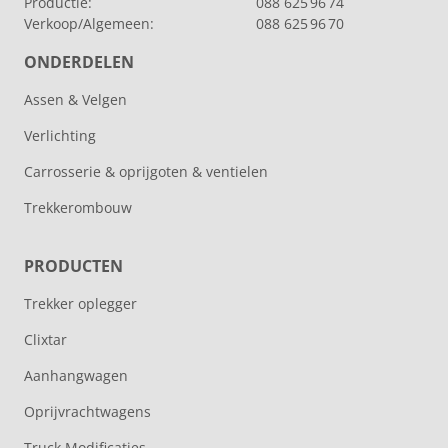
Productie:
088 625 96 74
Verkoop/Algemeen:
088 625 96 70
ONDERDELEN
Assen & Velgen
Verlichting
Carrosserie & oprijgoten & ventielen
Trekkerombouw
PRODUCTEN
Trekker oplegger
Clixtar
Aanhangwagen
Oprijvrachtwagens
Truck Modificaties