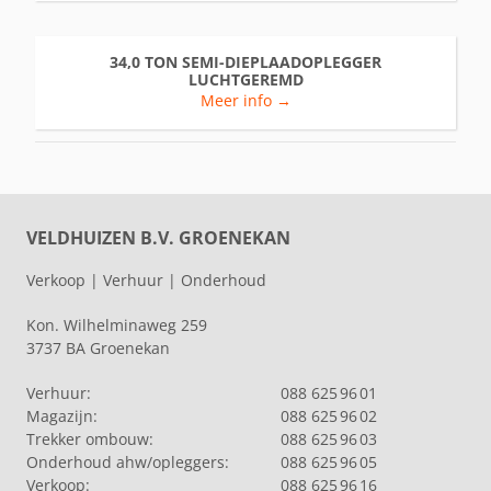
34,0 TON SEMI-DIEPLAADOPLEGGER
LUCHTGEREMD
Meer info →
VELDHUIZEN B.V. GROENEKAN
Verkoop | Verhuur | Onderhoud
Kon. Wilhelminaweg 259
3737 BA Groenekan
Verhuur:
088 625 96 01
Magazijn:
088 625 96 02
Trekker ombouw:
088 625 96 03
Onderhoud ahw/opleggers:
088 625 96 05
Verkoop:
088 625 96 16