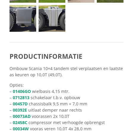
PRODUCTINFORMATIE
Ombouw Scania 10×4 tandem stel verplaatsen en laatste
as keuren op 10,0T (49,0T).
Opties:
–
01406GO
wielbasis 4,15 mtr.
–
0712813
schakelaar t.b.v. opbouw
–
00457D
chassisbalk 9,5 mm + 7,0 mm
–
00392E
uitlaat demper naar rechts
–
00073AD
voorassen 2x 10,0T
–
02458C
compressor met verhoogde opbrengst
–
00034W
vooras veren 10,0T 4x 28,0 mm