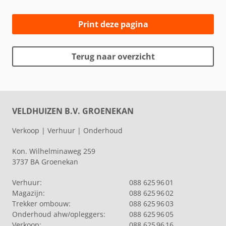
Print deze pagina
Terug naar overzicht
VELDHUIZEN B.V. GROENEKAN
Verkoop | Verhuur | Onderhoud
Kon. Wilhelminaweg 259
3737 BA Groenekan
Verhuur:
088 625 96 01
Magazijn:
088 625 96 02
Trekker ombouw:
088 625 96 03
Onderhoud ahw/opleggers:
088 625 96 05
Verkoop:
088 625 96 16