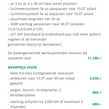
– as 3 en as 4 ± 36 cm naar voren plaatsen
– luchtveersysteem 5e as aanpassen naar 10,0T aslast
– luchtremsysteem 5e as anpassen voor 10,0T aslast
– stuurhoek vergroten van 5e as
– GVW voertuig aanpassen naar 49,0T (aslasten
10,0/10,0/9,5/9,5/10T)
– LET OP! Standaard brandstoftank pas niet meer (extern
regelen of de hieronder
genoemde meerprijs berekenen)
De bovengenoemde werkzaamheden kunnen wij
uitvoeren voor
11.700,=
MEERPRIJS VOOR:
twee 9,0-tons luchtgeveerde voorassen
-
omkeuren naar 10,0T voor 49-ton totaal
3.530,=
gewicht
wegen, keuren, eindopname, 2
-
860,=
kentekenplaten
voertuig uitlijnen na 3.000 km of maximaal 3
-
680,=
maanden