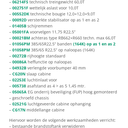
–
06214FS
technisch treingewicht 60,0T
–
002751F
wettelijk aslast voor 10,0T
–
00552DK
technische bougie 12,0+12,0+9,0T
–
00092D
versterkte stabilisator op as 1 en as 2
–
01405B
schijremmen
–
05001FA
voorvelgen 11,75 R22,5”
–
00021BM
achteras type RB662+R660 techn. max 66,0T
–
01056PM
385/65R22,5” banden
(164K) op as 1 en as 2
–
01058PM
385/65 R22,5” op naloopas (164K)
–
00272B
rijhoogte standaard
–
00086A
heffunctie op naloopas
–
04932B
verlengde voorbumper 40 mm
–
CG20N
slaap cabine
–
02253E
luchtinlaat voor
–
005738
asafstand as 4 > as 5 1,45 mtr.
–
05065A
EG onderrij beveiliging (FUP) hoog gemonteerd
– geschroefd chassis
–
02521G
luchtgeveerde cabine ophanging
–
CG17N
middellange cabine
Hiervoor worden de volgende werkzaamheden verricht:
– bestaande brandstoftank verwijderen