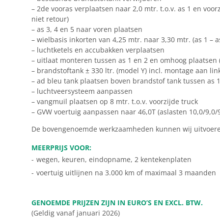
– 2de vooras verplaatsen naar 2,0 mtr. t.o.v. as 1 en voo
niet retour)
– as 3, 4 en 5 naar voren plaatsen
– wielbasis inkorten van 4,25 mtr. naar 3,30 mtr. (as 1 – a
– luchtketels en accubakken verplaatsen
– uitlaat monteren tussen as 1 en 2 en omhoog plaatsen 
– brandstoftank ± 330 ltr. (model Y) incl. montage aan li
– ad bleu tank plaatsen boven brandstof tank tussen as 1
– luchtveersysteem aanpassen
– vangmuil plaatsen op 8 mtr. t.o.v. voorzijde truck
– GVW voertuig aanpassen naar 46,0T (aslasten 10,0/9,0/9
De bovengenoemde werkzaamheden kunnen wij uitvoere
MEERPRIJS VOOR:
-
wegen, keuren, eindopname, 2 kentekenplaten
-
voertuig uitlijnen na 3.000 km of maximaal 3 maanden
GENOEMDE PRIJZEN ZIJN IN EURO’S EN EXCL. BTW.
(Geldig vanaf januari 2026)