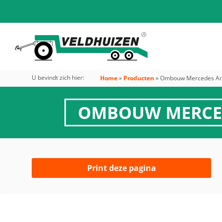
U bevindt zich hier:
Home
»
Producten
»
Ombouw Mercedes Aro
OMBOUW MERCEDE
Print deze pagina