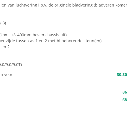
rzien van luchtvering i.p.v. de originele bladvering (bladveren kome
s 3)
(komt +/- 400mm boven chassis uit)
nker zijde tussen as 1 en 2 met bijbehorende steun(en)
 en 2
,0/9.0/9.0T)
n voor
30.30
86
68