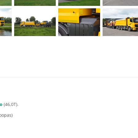
o
(46,0T).
loopas)