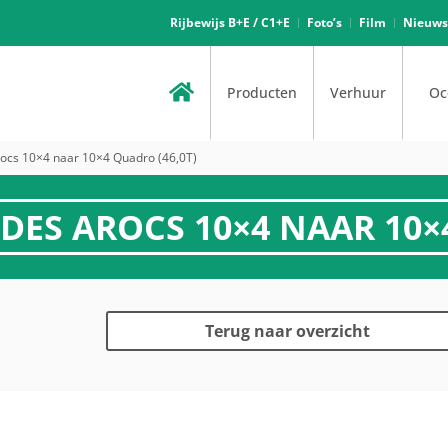
Rijbewijs B+E / C1+E
Foto’s
Film
Nieuws
Producten
Verhuur
Oc
cs 10×4 naar 10×4 Quadro (46,0T)
S AROCS 10×4 NAAR 10×4
Terug naar overzicht