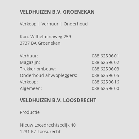
VELDHUIZEN B.V. GROENEKAN
Verkoop | Verhuur | Onderhoud
Kon. Wilhelminaweg 259
3737 BA Groenekan
Verhuur:
088 625 96 01
Magazijn:
088 625 96 02
Trekker ombouw:
088 625 96 03
Onderhoud ahw/opleggers:
088 625 96 05
Verkoop:
088 625 96 16
Algemeen:
088 625 96 00
VELDHUIZEN B.V. LOOSDRECHT
Productie
Nieuw Loosdrechtsedijk 40
1231 KZ Loosdrecht