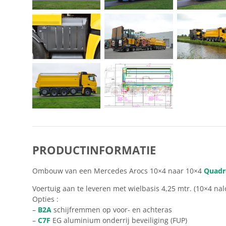
PRODUCTINFORMATIE
Ombouw van een Mercedes Arocs 10×4 naar 10×4
Quadr
Voertuig aan te leveren met wielbasis 4,25 mtr. (10×4 na
Opties :
–
B2A
schijfremmen op voor- en achteras
–
C7F
EG aluminium onderrij beveiliging (FUP)