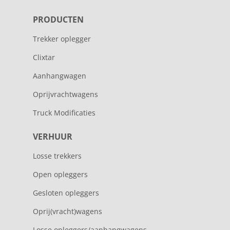
PRODUCTEN
Trekker oplegger
Clixtar
Aanhangwagen
Oprijvrachtwagens
Truck Modificaties
VERHUUR
Losse trekkers
Open opleggers
Gesloten opleggers
Oprij(vracht)wagens
Losse opleggers/aanhangwagens