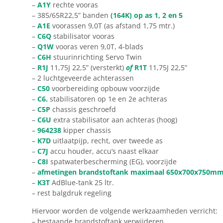
–
A1Y
rechte vooras
– 385/65R22,5” banden
(164K) op as 1, 2 en 5
–
A1E
voorassen 9,0T (as afstand 1,75 mtr.)
–
C6Q
stabilisator vooras
–
Q1W
vooras veren 9,0T, 4-blads
–
C6H
stuurinrichting Servo Twin
–
R1J
11,75J 22,5” (versterkt)
of
R1T
11,75J 22,5”
– 2 luchtgeveerde achterassen
–
C50
voorbereiding opbouw voorzijde
–
C6.
stabilisatoren op 1e en 2e achteras
–
C5P
chassis geschroefd
–
C6U
extra stabilisator aan achteras (hoog)
–
964238
kipper chassis
–
K7D
uitlaatpijp, recht, over tweede as
–
C7J
accu houder, accu’s naast elkaar
–
C8I
spatwaterbescherming (EG), voorzijde
–
afmetingen brandstoftank maximaal 650x700x750m
–
K3T
AdBlue-tank 25 ltr.
– rest balgdruk regeling
Hiervoor worden de volgende werkzaamheden verricht:
– bestaande brandstoftank verwijderen