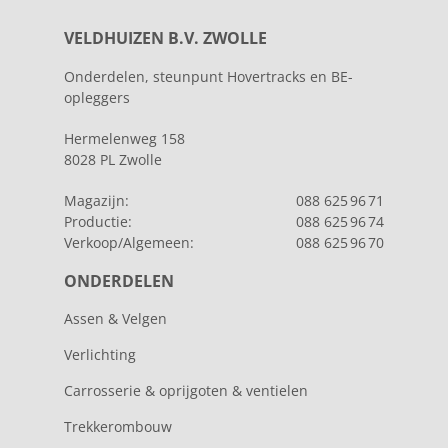
VELDHUIZEN B.V. ZWOLLE
Onderdelen, steunpunt Hovertracks en BE-
opleggers
Hermelenweg 158
8028 PL Zwolle
Magazijn:
088 625 96 71
Productie:
088 625 96 74
Verkoop/Algemeen:
088 625 96 70
ONDERDELEN
Assen & Velgen
Verlichting
Carrosserie & oprijgoten & ventielen
Trekkerombouw