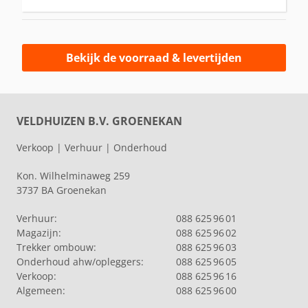
Bekijk de voorraad & levertijden
VELDHUIZEN B.V. GROENEKAN
Verkoop | Verhuur | Onderhoud
Kon. Wilhelminaweg 259
3737 BA Groenekan
Verhuur:
088 625 96 01
Magazijn:
088 625 96 02
Trekker ombouw:
088 625 96 03
Onderhoud ahw/opleggers:
088 625 96 05
Verkoop:
088 625 96 16
Algemeen:
088 625 96 00