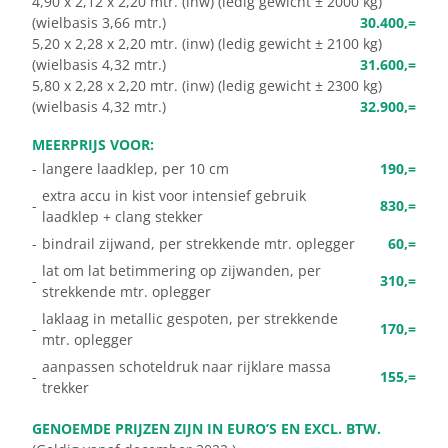
4,90 x 2,12 x 2,20 mtr. (inw) (ledig gewicht ± 2000 kg)
(wielbasis 3,66 mtr.)
30.400,=
5,20 x 2,28 x 2,20 mtr. (inw) (ledig gewicht ± 2100 kg)
(wielbasis 4,32 mtr.)
31.600,=
5,80 x 2,28 x 2,20 mtr. (inw) (ledig gewicht ± 2300 kg)
(wielbasis 4,32 mtr.)
32.900,=
MEERPRIJS VOOR:
-
langere laadklep, per 10 cm
190,=
extra accu in kist voor intensief gebruik
-
830,=
laadklep + clang stekker
-
bindrail zijwand, per strekkende mtr. oplegger
60,=
lat om lat betimmering op zijwanden, per
-
310,=
strekkende mtr. oplegger
laklaag in metallic gespoten, per strekkende
-
170,=
mtr. oplegger
aanpassen schoteldruk naar rijklare massa
-
155,=
trekker
GENOEMDE PRIJZEN ZIJN IN EURO’S EN EXCL. BTW.