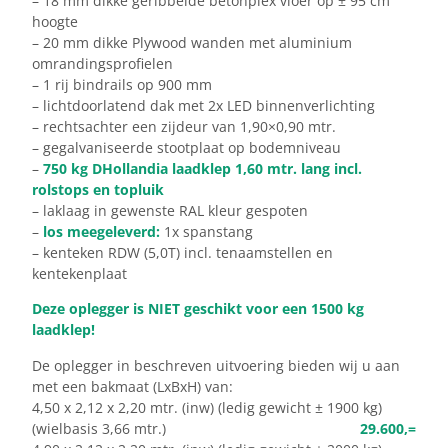
– 18 mm dikke geribbelde betonplex vloer op ± 95 cm
hoogte
– 20 mm dikke Plywood wanden met aluminium
omrandingsprofielen
– 1 rij bindrails op 900 mm
– lichtdoorlatend dak met 2x LED binnenverlichting
– rechtsachter een zijdeur van 1,90×0,90 mtr.
– gegalvaniseerde stootplaat op bodemniveau
–
750 kg DHollandia laadklep 1,60 mtr. lang incl.
rolstops en topluik
– laklaag in gewenste RAL kleur gespoten
–
los meegeleverd:
1x spanstang
– kenteken RDW (5,0T) incl. tenaamstellen en
kentekenplaat
Deze oplegger is NIET geschikt voor een 1500 kg
laadklep!
De oplegger in beschreven uitvoering bieden wij u aan
met een bakmaat (LxBxH) van:
4,50 x 2,12 x 2,20 mtr. (inw) (ledig gewicht ± 1900 kg)
(wielbasis 3,66 mtr.)
29.600,=