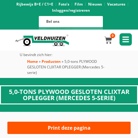
Rijbewijs B+E / C1+E
Foto’s
Film
Nieuws
Vacatures
Inloggen/registreren
Verhuur
088 625 96 01
Magazijn
Bel ons
088 625 96 02
Onderhoud
088 625 96 05
Oprijwagens techniek
088 625 96 09
Bouwvoertuigen techniek
088 625 96 17
Trekker ombouw techniek
088 625 96 03
Verkoop
088 625 96 16
Algemeen
088 625 96 00
0
U bevindt zich hier:
Home
»
Producten
»
5,0-tons PLYWOOD
GESLOTEN CLIXTAR OPLEGGER (Mercedes 5-
serie)
5,0-TONS PLYWOOD GESLOTEN CLIXTAR
OPLEGGER (MERCEDES 5-SERIE)
Print deze pagina