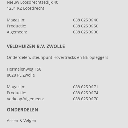
Nieuw Loosdrechtsedijk 40
1231 KZ Loosdrecht
Magazijn:
088 625 96 40
Productie:
088 625 96 50
Algemeen:
088 625 96 00
VELDHUIZEN B.V. ZWOLLE
Onderdelen, steunpunt Hovertracks en BE-opleggers
Hermelenweg 158
8028 PL Zwolle
Magazijn:
088 625 96 71
Productie:
088 625 96 74
Verkoop/Algemeen:
088 625 96 70
ONDERDELEN
Assen & Velgen