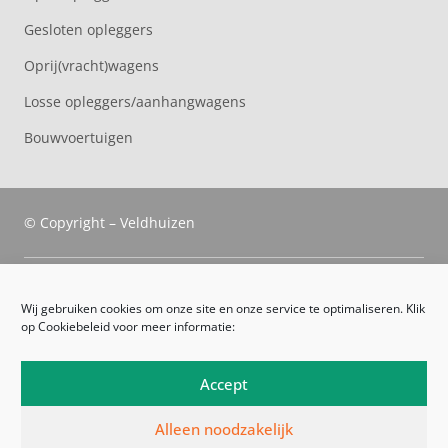
Gesloten opleggers
Oprij(vracht)wagens
Losse opleggers/aanhangwagens
Bouwvoertuigen
© Copyright – Veldhuizen
Veldhuizen Trucks
Wij gebruiken cookies om onze site en onze service te optimaliseren. Klik
op Cookiebeleid voor meer informatie:
Route
Leveringsvoorwaarden
Accept
Algemene voorwaarden
Alleen noodzakelijk
Privacyverklaring