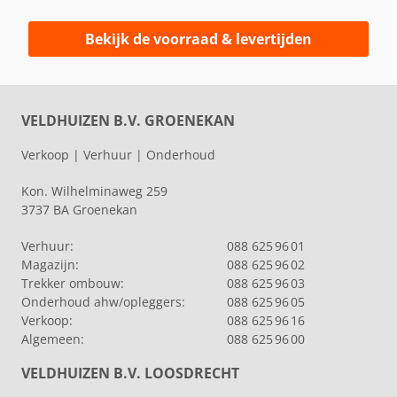
Bekijk de voorraad & levertijden
VELDHUIZEN B.V. GROENEKAN
Verkoop | Verhuur | Onderhoud
Kon. Wilhelminaweg 259
3737 BA Groenekan
Verhuur:
088 625 96 01
Magazijn:
088 625 96 02
Trekker ombouw:
088 625 96 03
Onderhoud ahw/opleggers:
088 625 96 05
Verkoop:
088 625 96 16
Algemeen:
088 625 96 00
VELDHUIZEN B.V. LOOSDRECHT