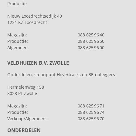
Productie
Nieuw Loosdrechtsedijk 40
1231 KZ Loosdrecht
Magazijn:
088 625 96 40
Productie:
088 625 96 50
Algemeen:
088 625 96 00
VELDHUIZEN B.V. ZWOLLE
Onderdelen, steunpunt Hovertracks en BE-opleggers
Hermelenweg 158
8028 PL Zwolle
Magazijn:
088 625 96 71
Productie:
088 625 96 74
Verkoop/Algemeen:
088 625 96 70
ONDERDELEN