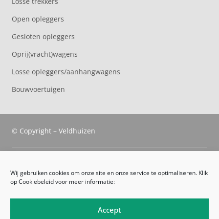
Losse trekkers
Open opleggers
Gesloten opleggers
Oprij(vracht)wagens
Losse opleggers/aanhangwagens
Bouwvoertuigen
© Copyright – Veldhuizen
Veldhuizen Trucks
Wij gebruiken cookies om onze site en onze service te optimaliseren. Klik
op Cookiebeleid voor meer informatie:
Route
Leveringsvoorwaarden
Accept