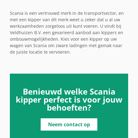
Scania is een vertrouwd merk in de transportsector, en
met een kipper van dit merk weet u zeker dat u al uw
werkzaamheden zorgeloos uit kunt voeren. U vindt bij
Veldhuizen B.V. een gevarieerd aanbod aan kippers en
ombouwmogelijkheden. Kies voor een kipper op uw
wagen van Scania om zware ladingen met gemak naar
de juiste locatie te vervoeren.
Benieuwd welke Scania
kipper perfect is voor jouw
behoeften?
Neem contact op