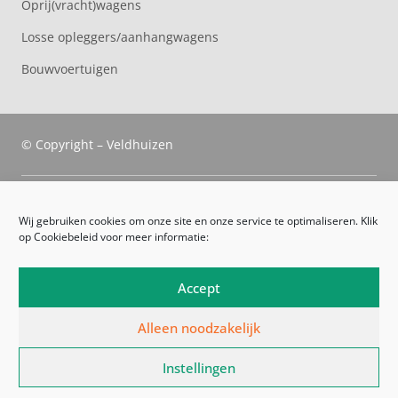
Oprij(vracht)wagens
Losse opleggers/aanhangwagens
Bouwvoertuigen
© Copyright – Veldhuizen
Veldhuizen Trucks
Wij gebruiken cookies om onze site en onze service te optimaliseren. Klik
op Cookiebeleid voor meer informatie:
Route
Leveringsvoorwaarden
Accept
Algemene voorwaarden
Alleen noodzakelijk
Privacyverklaring
Instellingen
Cookiebeleid