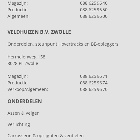
Magazijn:
088 625 96 40
Productie:
088 625 96 50
Algemeen:
088 625 96 00
VELDHUIZEN B.V. ZWOLLE
Onderdelen, steunpunt Hovertracks en BE-opleggers
Hermelenweg 158
8028 PL Zwolle
Magazijn:
088 625 96 71
Productie:
088 625 96 74
Verkoop/Algemeen:
088 625 96 70
ONDERDELEN
Assen & Velgen
Verlichting
Carrosserie & oprijgoten & ventielen