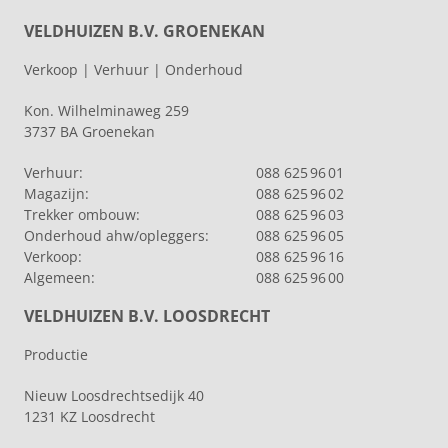
VELDHUIZEN B.V. GROENEKAN
Verkoop | Verhuur | Onderhoud
Kon. Wilhelminaweg 259
3737 BA Groenekan
Verhuur:
088 625 96 01
Magazijn:
088 625 96 02
Trekker ombouw:
088 625 96 03
Onderhoud ahw/opleggers:
088 625 96 05
Verkoop:
088 625 96 16
Algemeen:
088 625 96 00
VELDHUIZEN B.V. LOOSDRECHT
Productie
Nieuw Loosdrechtsedijk 40
1231 KZ Loosdrecht