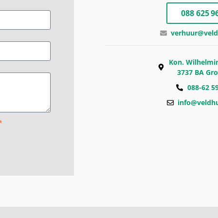
088 625 96
verhuur@veld
Kon. Wilhelmi
3737 BA Gr
088-62 5
info@veldhu
*