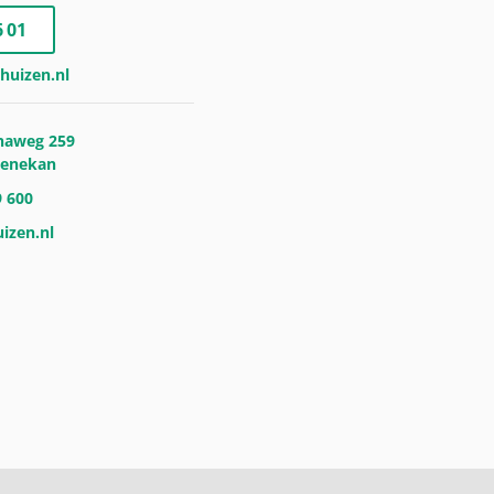
 01
huizen.nl
naweg 259
oenekan
9 600
izen.nl