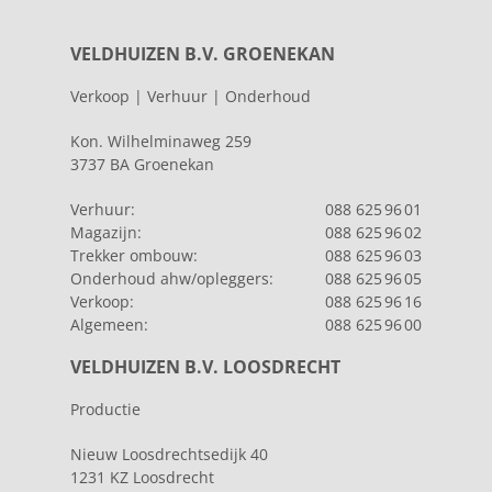
VELDHUIZEN B.V. GROENEKAN
Verkoop | Verhuur | Onderhoud
Kon. Wilhelminaweg 259
3737 BA Groenekan
Verhuur:
088 625 96 01
Magazijn:
088 625 96 02
Trekker ombouw:
088 625 96 03
Onderhoud ahw/opleggers:
088 625 96 05
Verkoop:
088 625 96 16
Algemeen:
088 625 96 00
VELDHUIZEN B.V. LOOSDRECHT
Productie
Nieuw Loosdrechtsedijk 40
1231 KZ Loosdrecht