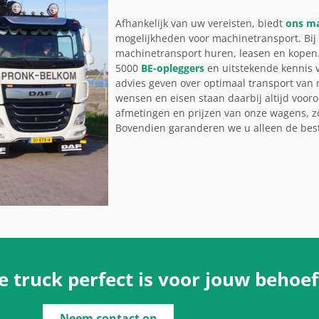
Afhankelijk van uw vereisten, biedt
ons ma
mogelijkheden voor machinetransport. Bij
machinetransport huren, leasen en kopen
5000
BE-opleggers
en uitstekende kennis 
advies geven over optimaal transport van 
wensen en eisen staan daarbij altijd vooro
afmetingen en prijzen van onze wagens, z
Bovendien garanderen we u alleen de best
 truck perfect is voor jouw behoe
Neem contact op