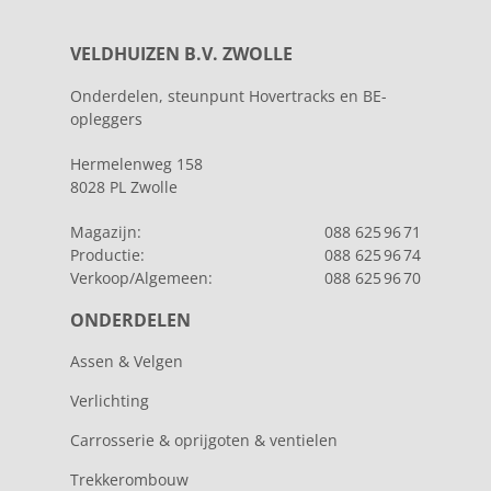
VELDHUIZEN B.V. ZWOLLE
Onderdelen, steunpunt Hovertracks en BE-
opleggers
Hermelenweg 158
8028 PL Zwolle
Magazijn:
088 625 96 71
Productie:
088 625 96 74
Verkoop/Algemeen:
088 625 96 70
ONDERDELEN
Assen & Velgen
Verlichting
Carrosserie & oprijgoten & ventielen
Trekkerombouw