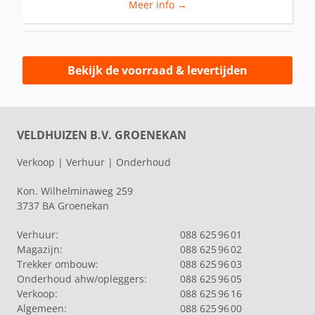
Meer info →
Bekijk de voorraad & levertijden
VELDHUIZEN B.V. GROENEKAN
Verkoop | Verhuur | Onderhoud
Kon. Wilhelminaweg 259
3737 BA Groenekan
Verhuur:
088 625 96 01
Magazijn:
088 625 96 02
Trekker ombouw:
088 625 96 03
Onderhoud ahw/opleggers:
088 625 96 05
Verkoop:
088 625 96 16
Algemeen:
088 625 96 00