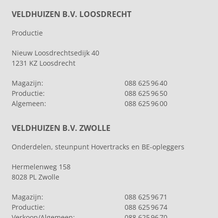
VELDHUIZEN B.V. LOOSDRECHT
Productie
Nieuw Loosdrechtsedijk 40
1231 KZ Loosdrecht
Magazijn:
088 625 96 40
Productie:
088 625 96 50
Algemeen:
088 625 96 00
VELDHUIZEN B.V. ZWOLLE
Onderdelen, steunpunt Hovertracks en BE-opleggers
Hermelenweg 158
8028 PL Zwolle
Magazijn:
088 625 96 71
Productie:
088 625 96 74
Verkoop/Algemeen:
088 625 96 70