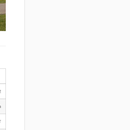
2
a
T