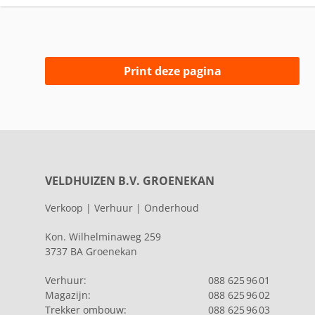
Print deze pagina
VELDHUIZEN B.V. GROENEKAN
Verkoop | Verhuur | Onderhoud
Kon. Wilhelminaweg 259
3737 BA Groenekan
Verhuur:
088 625 96 01
Magazijn:
088 625 96 02
Trekker ombouw:
088 625 96 03