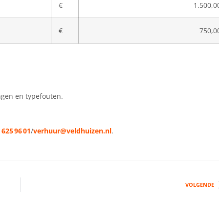
€
1.500,0
€
750,0
ngen en typefouten.
 625 96 01
/
verhuur@veldhuizen.nl
.
VOLGENDE