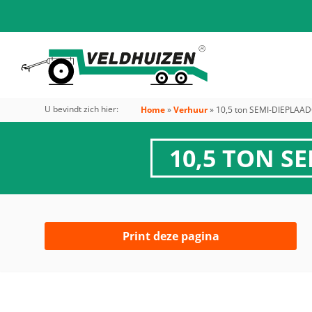
U bevindt zich hier:
Home
»
Verhuur
»
10,5 ton SEMI-DIEPL
10,5 TON S
Print deze pagina