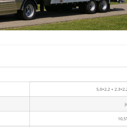
5,0×2,2 + 2,3×2,
j
10,5