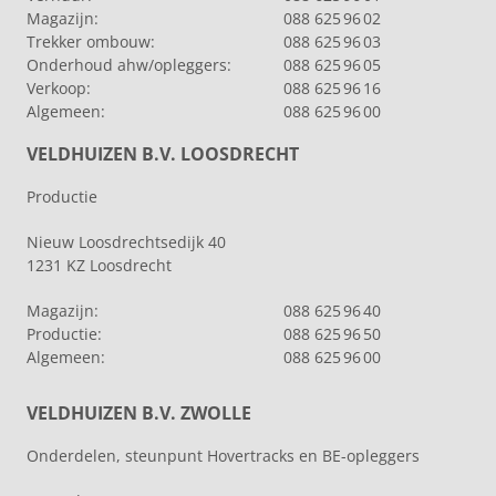
Magazijn:
088 625 96 02
Trekker ombouw:
088 625 96 03
Onderhoud ahw/opleggers:
088 625 96 05
Verkoop:
088 625 96 16
Algemeen:
088 625 96 00
VELDHUIZEN B.V. LOOSDRECHT
Productie
Nieuw Loosdrechtsedijk 40
1231 KZ Loosdrecht
Magazijn:
088 625 96 40
Productie:
088 625 96 50
Algemeen:
088 625 96 00
VELDHUIZEN B.V. ZWOLLE
Onderdelen, steunpunt Hovertracks en BE-opleggers