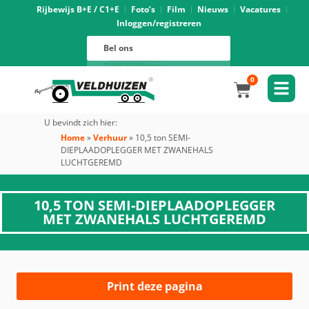
Rijbewijs B+E / C1+E
Foto’s
Film
Nieuws
Vacatures
Inloggen/registreren
Verhuur
088 625 96 01
Magazijn
Bel ons
088 625 96 02
Onderhoud
088 625 96 05
Oprijwagens techniek
088 625 96 09
Bouwvoertuigen techniek
088 625 96 17
Trekker ombouw techniek
088 625 96 03
Verkoop
088 625 96 16
Algemeen
088 625 96 00
0
U bevindt zich hier:
Home
»
Verhuur
»
10,5 ton SEMI-
DIEPLAADOPLEGGER MET ZWANEHALS
LUCHTGEREMD
10,5 TON SEMI-DIEPLAADOPLEGGER
MET ZWANEHALS LUCHTGEREMD
Print deze pagina