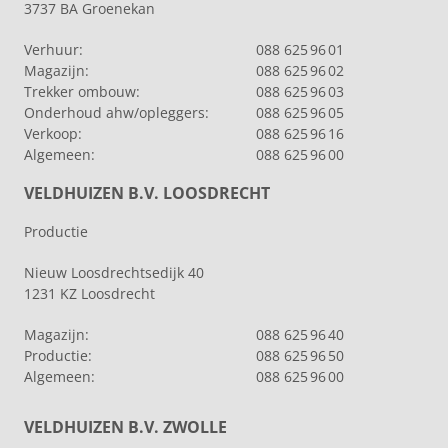
3737 BA Groenekan
Verhuur:
088 625 96 01
Magazijn:
088 625 96 02
Trekker ombouw:
088 625 96 03
Onderhoud ahw/opleggers:
088 625 96 05
Verkoop:
088 625 96 16
Algemeen:
088 625 96 00
VELDHUIZEN B.V. LOOSDRECHT
Productie
Nieuw Loosdrechtsedijk 40
1231 KZ Loosdrecht
Magazijn:
088 625 96 40
Productie:
088 625 96 50
Algemeen:
088 625 96 00
VELDHUIZEN B.V. ZWOLLE