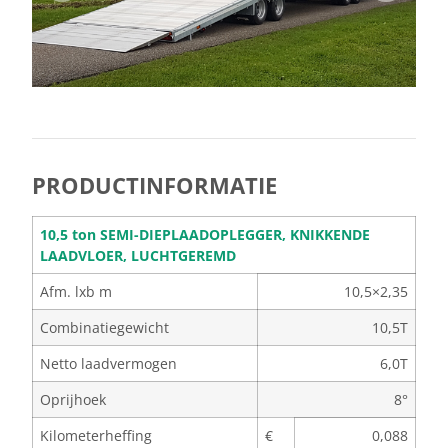
PRODUCTINFORMATIE
10,5 ton SEMI-DIEPLAADOPLEGGER, KNIKKENDE
LAADVLOER, LUCHTGEREMD
Afm. lxb m
10,5×2,35
Combinatiegewicht
10,5T
Netto laadvermogen
6,0T
Oprijhoek
8°
Kilometerheffing
€
0,088