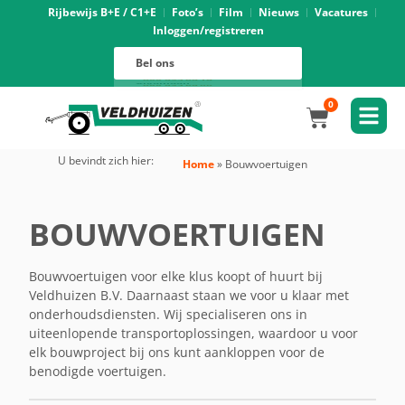
Rijbewijs B+E / C1+E
Foto’s
Film
Nieuws
Vacatures
Inloggen/registreren
Verhuur
088 625 96 01
Magazijn
Bel ons
088 625 96 02
Onderhoud
088 625 96 05
Oprijwagens techniek
088 625 96 09
Bouwvoertuigen techniek
088 625 96 17
Trekker ombouw techniek
088 625 96 03
Verkoop
088 625 96 16
Algemeen
088 625 96 00
0
U bevindt zich hier:
Home
»
Bouwvoertuigen
BOUWVOERTUIGEN
Bouwvoertuigen voor elke klus koopt of huurt bij
Veldhuizen B.V. Daarnaast staan we voor u klaar met
onderhoudsdiensten. Wij specialiseren ons in
uiteenlopende transportoplossingen, waardoor u voor
elk bouwproject bij ons kunt aankloppen voor de
benodigde voertuigen.