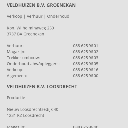
VELDHUIZEN B.V. GROENEKAN
Verkoop | Verhuur | Onderhoud
Kon. Wilhelminaweg 259
3737 BA Groenekan
Verhuur:
088 625 96 01
Magazijn:
088 625 96 02
Trekker ombouw:
088 625 96 03
Onderhoud ahw/opleggers:
088 625 96 05
Verkoop:
088 625 96 16
Algemeen:
088 625 96 00
VELDHUIZEN B.V. LOOSDRECHT
Productie
Nieuw Loosdrechtsedijk 40
1231 KZ Loosdrecht
Magazijn:
088 625 96 40