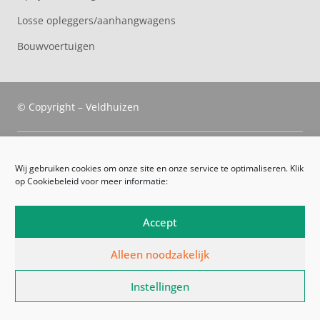
Losse opleggers/aanhangwagens
Bouwvoertuigen
© Copyright – Veldhuizen
Veldhuizen Trucks
Wij gebruiken cookies om onze site en onze service te optimaliseren. Klik
op Cookiebeleid voor meer informatie:
Route
Leveringsvoorwaarden
Accept
Algemene voorwaarden
Alleen noodzakelijk
Privacyverklaring
Instellingen
Cookiebeleid