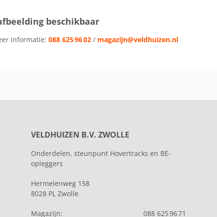
afbeelding beschikbaar
eer informatie:
088 625 96 02
/
magazijn@veldhuizen.nl
VELDHUIZEN B.V. ZWOLLE
Onderdelen, steunpunt Hovertracks en BE-
opleggers
Hermelenweg 158
8028 PL Zwolle
Magazijn:
088 625 96 71