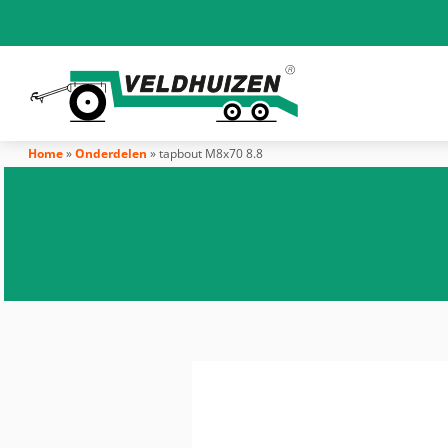
Home
»
Onderdelen
»
tapbout M8x70 8.8