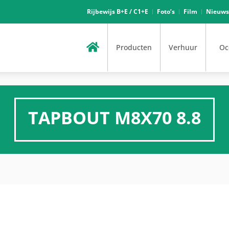
Rijbewijs B+E / C1+E
Foto’s
Film
Nieuws
Producten
Verhuur
Oc
TAPBOUT M8X70 8.8