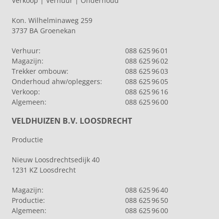
Verkoop | Verhuur | Onderhoud
Kon. Wilhelminaweg 259
3737 BA Groenekan
Verhuur:
088 625 96 01
Magazijn:
088 625 96 02
Trekker ombouw:
088 625 96 03
Onderhoud ahw/opleggers:
088 625 96 05
Verkoop:
088 625 96 16
Algemeen:
088 625 96 00
VELDHUIZEN B.V. LOOSDRECHT
Productie
Nieuw Loosdrechtsedijk 40
1231 KZ Loosdrecht
Magazijn:
088 625 96 40
Productie:
088 625 96 50
Algemeen:
088 625 96 00