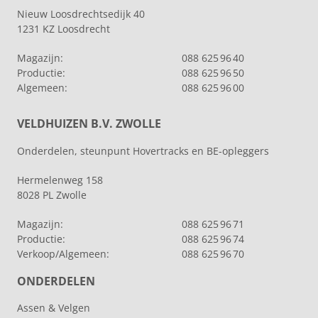
Nieuw Loosdrechtsedijk 40
1231 KZ Loosdrecht
Magazijn:
088 625 96 40
Productie:
088 625 96 50
Algemeen:
088 625 96 00
VELDHUIZEN B.V. ZWOLLE
Onderdelen, steunpunt Hovertracks en BE-opleggers
Hermelenweg 158
8028 PL Zwolle
Magazijn:
088 625 96 71
Productie:
088 625 96 74
Verkoop/Algemeen:
088 625 96 70
ONDERDELEN
Assen & Velgen