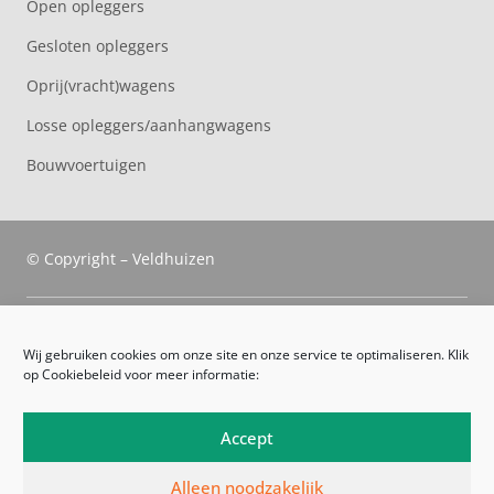
Open opleggers
Gesloten opleggers
Oprij(vracht)wagens
Losse opleggers/aanhangwagens
Bouwvoertuigen
© Copyright – Veldhuizen
Veldhuizen Trucks
Wij gebruiken cookies om onze site en onze service te optimaliseren. Klik
op Cookiebeleid voor meer informatie:
Route
Leveringsvoorwaarden
Accept
Algemene voorwaarden
Alleen noodzakelijk