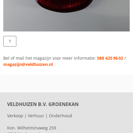
Bel of mail het magazijn voor meer informatie:
088 625 96 02
/
magazijn@veldhuizen.nl
VELDHUIZEN B.V. GROENEKAN
Verkoop | Verhuur | Onderhoud
Kon. Wilhelminaweg 259