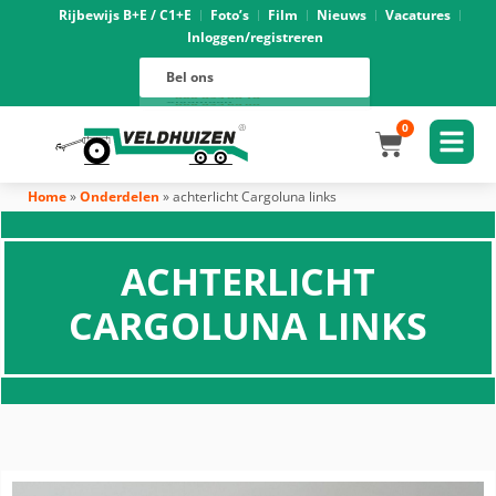
Rijbewijs B+E / C1+E
Foto’s
Film
Nieuws
Vacatures
Inloggen/registreren
Verhuur
088 625 96 01
Magazijn
Bel ons
088 625 96 02
Onderhoud
088 625 96 05
Oprijwagens techniek
088 625 96 09
Bouwvoertuigen techniek
088 625 96 17
Trekker ombouw techniek
088 625 96 03
Verkoop
088 625 96 16
Algemeen
088 625 96 00
0
Home
»
Onderdelen
»
achterlicht Cargoluna links
ACHTERLICHT
CARGOLUNA LINKS