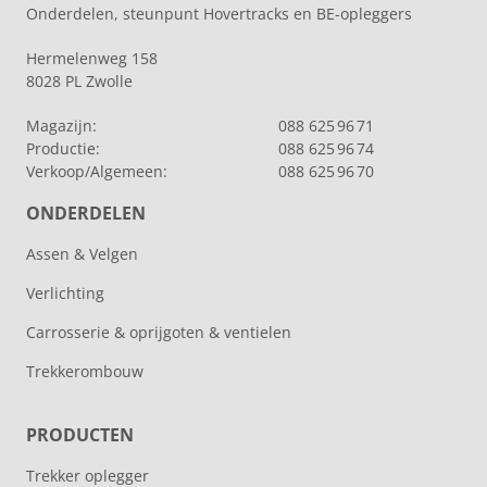
Onderdelen, steunpunt Hovertracks en BE-opleggers
Hermelenweg 158
8028 PL Zwolle
Magazijn:
088 625 96 71
Productie:
088 625 96 74
Verkoop/Algemeen:
088 625 96 70
ONDERDELEN
Assen & Velgen
Verlichting
Carrosserie & oprijgoten & ventielen
Trekkerombouw
PRODUCTEN
Trekker oplegger