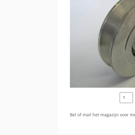
Bel of mail het magazijn voor m