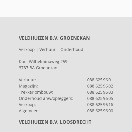
VELDHUIZEN B.V. GROENEKAN
Verkoop | Verhuur | Onderhoud
Kon. Wilhelminaweg 259
3737 BA Groenekan
Verhuur:
088 625 96 01
Magazijn:
088 625 96 02
Trekker ombouw:
088 625 96 03
Onderhoud ahw/opleggers:
088 625 96 05
Verkoop:
088 625 96 16
Algemeen:
088 625 96 00
VELDHUIZEN B.V. LOOSDRECHT