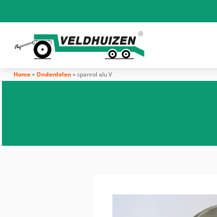
Home
»
Onderdelen
»
spanrol alu V