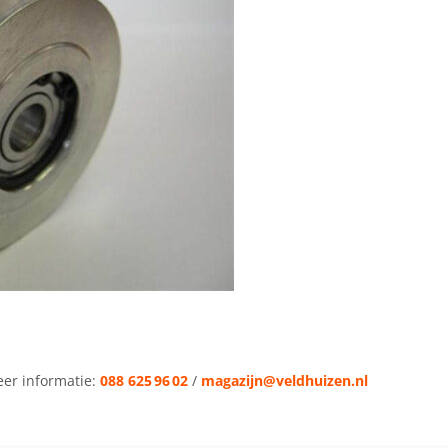
eer informatie:
088 625 96 02
/
magazijn@veldhuizen.nl