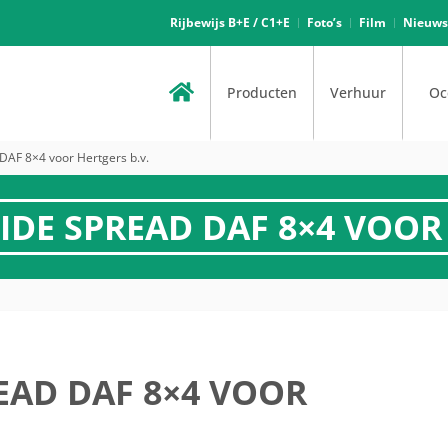
Rijbewijs B+E / C1+E
Foto’s
Film
Nieuws
Producten
Verhuur
Oc
DAF 8×4 voor Hertgers b.v.
IDE SPREAD DAF 8×4 VOOR 
EAD DAF 8×4 VOOR