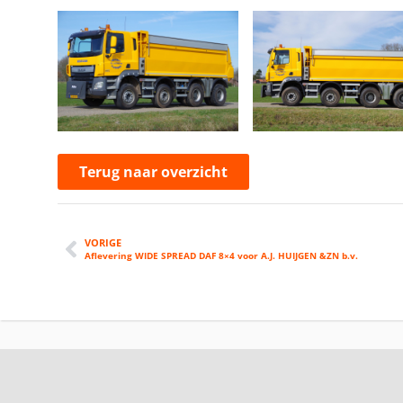
Terug naar overzicht
VORIGE
Aflevering WIDE SPREAD DAF 8×4 voor A.J. HUIJGEN &ZN b.v.