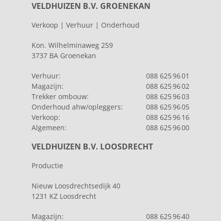
VELDHUIZEN B.V. GROENEKAN
Verkoop | Verhuur | Onderhoud
Kon. Wilhelminaweg 259
3737 BA Groenekan
Verhuur:
088 625 96 01
Magazijn:
088 625 96 02
Trekker ombouw:
088 625 96 03
Onderhoud ahw/opleggers:
088 625 96 05
Verkoop:
088 625 96 16
Algemeen:
088 625 96 00
VELDHUIZEN B.V. LOOSDRECHT
Productie
Nieuw Loosdrechtsedijk 40
1231 KZ Loosdrecht
Magazijn:
088 625 96 40