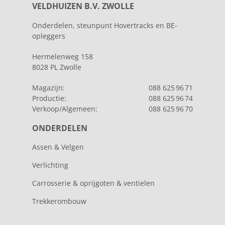
VELDHUIZEN B.V. ZWOLLE
Onderdelen, steunpunt Hovertracks en BE-
opleggers
Hermelenweg 158
8028 PL Zwolle
Magazijn:
088 625 96 71
Productie:
088 625 96 74
Verkoop/Algemeen:
088 625 96 70
ONDERDELEN
Assen & Velgen
Verlichting
Carrosserie & oprijgoten & ventielen
Trekkerombouw