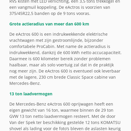
RVS kisten met LED verlichting, een 3,5 tons trekkogel en
een vangmuil koppeling. De eActros is voorzien van
375/45R22,5 banden op de 9 tons vooras.
Grote actieradius van meer dan 600 km
De eActros 600 is een indrukwekkende elektrische
vrachtwagen met zijn gestroomlijnde, bijzonder
comfortabele ProCabin. Met name de actieradius is
indrukwekkend, dankzij de 600 kWh netto accucapaciteit.
Daarmee is 600 kilometer bereik zonder problemen
haalbaar, maar als solo voertuig zal dat in de praktijk
nog meer zijn. De eActros 600 is eventueel ook leverbaar
met de lagere, 230 cm brede Classic Space cabine van
Mercedes-Benz.
13 ton laadvermogen
De Mercedes-Benz eActros 600 oprijwagen heeft een
eigen gewicht van 16 ton, waarmee binnen de 29 ton
GVW 13 ton netto laadvermogen resteert. Met de door
Van der Spek ter beschikking gestelde 12 tons KOMATSU
shovel als lading voor de foto’s bleven de aslasten keurig