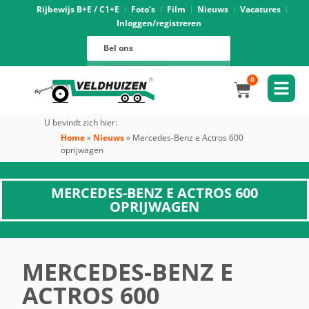
Rijbewijs B+E / C1+E
Foto’s
Film
Nieuws
Vacatures
Inloggen/registreren
Verhuur
088 625 96 01
Magazijn
Bel ons
088 625 96 02
Onderhoud
088 625 96 05
Oprijwagens techniek
088 625 96 09
Bouwvoertuigen techniek
088 625 96 17
Trekker ombouw techniek
088 625 96 03
Verkoop
088 625 96 16
Algemeen
088 625 96 00
0
U bevindt zich hier:
Home
»
Nieuws
»
Mercedes-Benz e Actros 600
oprijwagen
MERCEDES-BENZ E ACTROS 600
OPRIJWAGEN
MERCEDES-BENZ E
ACTROS 600