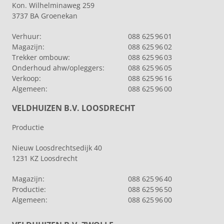
Kon. Wilhelminaweg 259
3737 BA Groenekan
Verhuur:
088 625 96 01
Magazijn:
088 625 96 02
Trekker ombouw:
088 625 96 03
Onderhoud ahw/opleggers:
088 625 96 05
Verkoop:
088 625 96 16
Algemeen:
088 625 96 00
VELDHUIZEN B.V. LOOSDRECHT
Productie
Nieuw Loosdrechtsedijk 40
1231 KZ Loosdrecht
Magazijn:
088 625 96 40
Productie:
088 625 96 50
Algemeen:
088 625 96 00