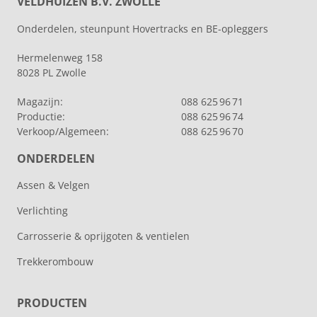
VELDHUIZEN B.V. ZWOLLE
Onderdelen, steunpunt Hovertracks en BE-opleggers
Hermelenweg 158
8028 PL Zwolle
Magazijn:
088 625 96 71
Productie:
088 625 96 74
Verkoop/Algemeen:
088 625 96 70
ONDERDELEN
Assen & Velgen
Verlichting
Carrosserie & oprijgoten & ventielen
Trekkerombouw
PRODUCTEN