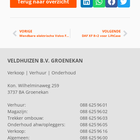
Terug naar overzicht
VORIGE
VOLGENDE
Wendbare elektrische Volvo FM voor Smitgroep
DAF XF 8×2 voor LiftCase
VELDHUIZEN B.V. GROENEKAN
Verkoop | Verhuur | Onderhoud
Kon. Wilhelminaweg 259
3737 BA Groenekan
Verhuur:
088 625 96 01
Magazijn:
088 625 96 02
Trekker ombouw:
088 625 96 03
Onderhoud ahw/opleggers:
088 625 96 05
Verkoop:
088 625 96 16
Algemeen:
088 625 96 00