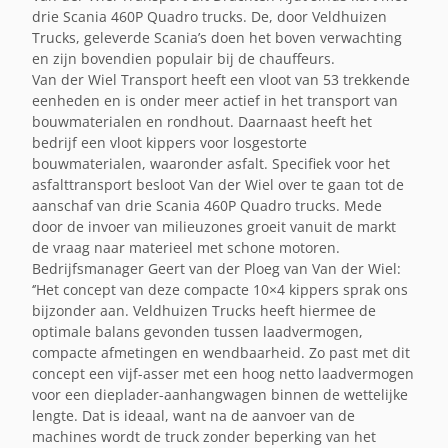
drie Scania 460P Quadro trucks. De, door Veldhuizen
Trucks, geleverde Scania’s doen het boven verwachting
en zijn bovendien populair bij de chauffeurs.
Van der Wiel Transport heeft een vloot van 53 trekkende
eenheden en is onder meer actief in het transport van
bouwmaterialen en rondhout. Daarnaast heeft het
bedrijf een vloot kippers voor losgestorte
bouwmaterialen, waaronder asfalt. Specifiek voor het
asfalttransport besloot Van der Wiel over te gaan tot de
aanschaf van drie Scania 460P Quadro trucks. Mede
door de invoer van milieuzones groeit vanuit de markt
de vraag naar materieel met schone motoren.
Bedrijfsmanager Geert van der Ploeg van Van der Wiel:
‘’Het concept van deze compacte 10×4 kippers sprak ons
bijzonder aan. Veldhuizen Trucks heeft hiermee de
optimale balans gevonden tussen laadvermogen,
compacte afmetingen en wendbaarheid. Zo past met dit
concept een vijf-asser met een hoog netto laadvermogen
voor een dieplader-aanhangwagen binnen de wettelijke
lengte. Dat is ideaal, want na de aanvoer van de
machines wordt de truck zonder beperking van het