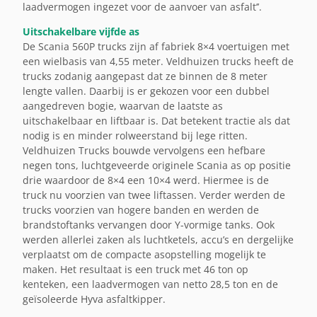
laadvermogen ingezet voor de aanvoer van asfalt’’.
Uitschakelbare vijfde as
De Scania 560P trucks zijn af fabriek 8×4 voertuigen met
een wielbasis van 4,55 meter. Veldhuizen trucks heeft de
trucks zodanig aangepast dat ze binnen de 8 meter
lengte vallen. Daarbij is er gekozen voor een dubbel
aangedreven bogie, waarvan de laatste as
uitschakelbaar en liftbaar is. Dat betekent tractie als dat
nodig is en minder rolweerstand bij lege ritten.
Veldhuizen Trucks bouwde vervolgens een hefbare
negen tons, luchtgeveerde originele Scania as op positie
drie waardoor de 8×4 een 10×4 werd. Hiermee is de
truck nu voorzien van twee liftassen. Verder werden de
trucks voorzien van hogere banden en werden de
brandstoftanks vervangen door Y-vormige tanks. Ook
werden allerlei zaken als luchtketels, accu’s en dergelijke
verplaatst om de compacte asopstelling mogelijk te
maken. Het resultaat is een truck met 46 ton op
kenteken, een laadvermogen van netto 28,5 ton en de
geïsoleerde Hyva asfaltkipper.