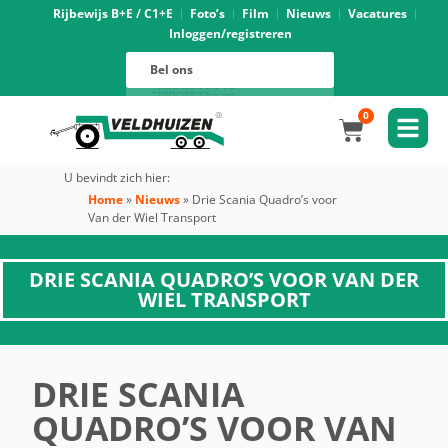
Rijbewijs B+E / C1+E
Foto’s
Film
Nieuws
Vacatures
Inloggen/registreren
Verhuur
088 625 96 01
Magazijn
Bel ons
088 625 96 02
Onderhoud
088 625 96 05
Oprijwagens techniek
088 625 96 09
Bouwvoertuigen techniek
088 625 96 17
Trekker ombouw techniek
088 625 96 03
Verkoop
088 625 96 16
Algemeen
088 625 96 00
0
U bevindt zich hier:
Home
»
Nieuws
»
Drie Scania Quadro’s voor
Van der Wiel Transport
DRIE SCANIA QUADRO’S VOOR VAN DER
WIEL TRANSPORT
DRIE SCANIA
QUADRO’S VOOR VAN