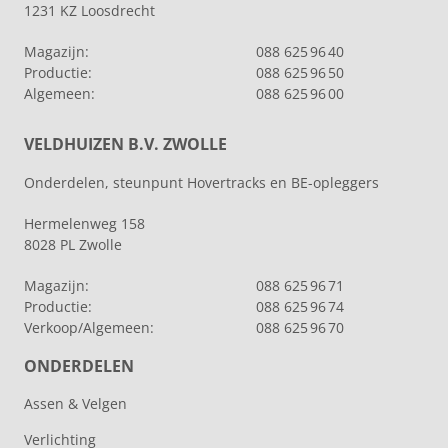
1231 KZ Loosdrecht
Magazijn:
088 625 96 40
Productie:
088 625 96 50
Algemeen:
088 625 96 00
VELDHUIZEN B.V. ZWOLLE
Onderdelen, steunpunt Hovertracks en BE-opleggers
Hermelenweg 158
8028 PL Zwolle
Magazijn:
088 625 96 71
Productie:
088 625 96 74
Verkoop/Algemeen:
088 625 96 70
ONDERDELEN
Assen & Velgen
Verlichting