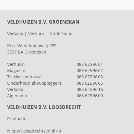
VELDHUIZEN B.V. GROENEKAN
Verkoop | Verhuur | Onderhoud
Kon. Wilhelminaweg 259
3737 BA Groenekan
Verhuur:
088 625 96 01
Magazijn:
088 625 96 02
Trekker ombouw:
088 625 96 03
Onderhoud ahw/opleggers:
088 625 96 05
Verkoop:
088 625 96 16
Algemeen:
088 625 96 00
VELDHUIZEN B.V. LOOSDRECHT
Productie
Nieuw Loosdrechtsedijk 40