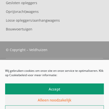
Gesloten opleggers
Oprij(vracht)wagens
Losse opleggers/aanhangwagens
Bouwvoertuigen
© Copyright – Veldhuizen
Veldhuizen Trucks
Wij gebruiken cookies om onze site en onze service te optimaliseren. Klik
op Cookiebeleid voor meer informatie:
Route
Leveringsvoorwaarden
Accept
Algemene voorwaarden
Alleen noodzakelijk
Privacyverklaring