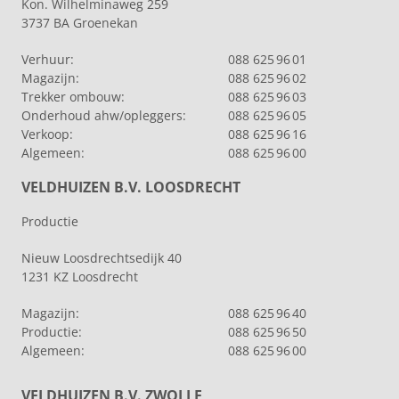
Kon. Wilhelminaweg 259
3737 BA Groenekan
Verhuur:
088 625 96 01
Magazijn:
088 625 96 02
Trekker ombouw:
088 625 96 03
Onderhoud ahw/opleggers:
088 625 96 05
Verkoop:
088 625 96 16
Algemeen:
088 625 96 00
VELDHUIZEN B.V. LOOSDRECHT
Productie
Nieuw Loosdrechtsedijk 40
1231 KZ Loosdrecht
Magazijn:
088 625 96 40
Productie:
088 625 96 50
Algemeen:
088 625 96 00
VELDHUIZEN B.V. ZWOLLE