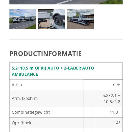
PRODUCTINFORMATIE
5,2+10,5 m OPRIJ AUTO + 2-LADER AUTO
AMBULANCE
Airco
nee
5,2×2,1 +
Afm. lxbxh m
10,5×2,2
Combinatiegewicht
11,0T
Oprijhoek
14°