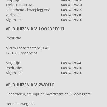
Trekker ombouw:
088 625 96 03
Onderhoud ahw/opleggers:
088 625 96 05
Verkoop:
088 625 96 16
Algemeen:
088 625 96 00
VELDHUIZEN B.V. LOOSDRECHT
Productie
Nieuw Loosdrechtsedijk 40
1231 KZ Loosdrecht
Magazijn:
088 625 96 40
Productie:
088 625 96 50
Algemeen:
088 625 96 00
VELDHUIZEN B.V. ZWOLLE
Onderdelen, steunpunt Hovertracks en BE-opleggers
Hermelenweg 158