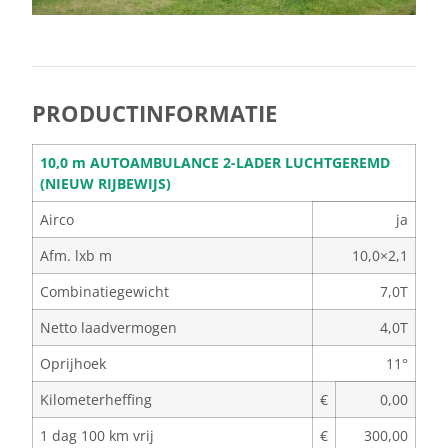
PRODUCTINFORMATIE
10,0 m AUTOAMBULANCE 2-LADER LUCHTGEREMD
(NIEUW RIJBEWIJS)
Airco
ja
Afm. lxb m
10,0×2,1
Combinatiegewicht
7,0T
Netto laadvermogen
4,0T
Oprijhoek
11°
Kilometerheffing
€
0,00
1 dag 100 km vrij
€
300,00