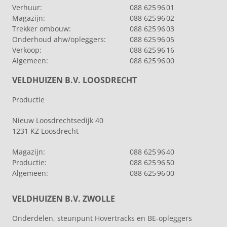
Verhuur:
088 625 96 01
Magazijn:
088 625 96 02
Trekker ombouw:
088 625 96 03
Onderhoud ahw/opleggers:
088 625 96 05
Verkoop:
088 625 96 16
Algemeen:
088 625 96 00
VELDHUIZEN B.V. LOOSDRECHT
Productie
Nieuw Loosdrechtsedijk 40
1231 KZ Loosdrecht
Magazijn:
088 625 96 40
Productie:
088 625 96 50
Algemeen:
088 625 96 00
VELDHUIZEN B.V. ZWOLLE
Onderdelen, steunpunt Hovertracks en BE-opleggers