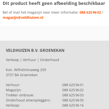
Dit product heeft geen afbeelding beschikbaar
Bel of mail het magazijn voor meer informatie:
088 625 96 02
/
magazijn@veldhuizen.nl
VELDHUIZEN B.V. GROENEKAN
Verkoop | Verhuur | Onderhoud
Kon. Wilhelminaweg 259
3737 BA Groenekan
Verhuur:
088 625 96 01
Magazijn:
088 625 96 02
Trekker ombouw:
088 625 96 03
Onderhoud ahw/opleggers:
088 625 96 05
Verkoop:
088 625 96 16