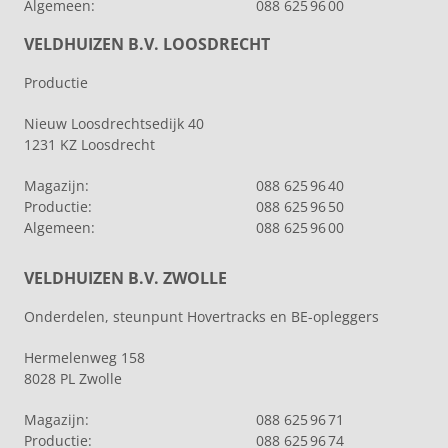
Algemeen:
088 625 96 00
VELDHUIZEN B.V. LOOSDRECHT
Productie
Nieuw Loosdrechtsedijk 40
1231 KZ Loosdrecht
Magazijn:
088 625 96 40
Productie:
088 625 96 50
Algemeen:
088 625 96 00
VELDHUIZEN B.V. ZWOLLE
Onderdelen, steunpunt Hovertracks en BE-opleggers
Hermelenweg 158
8028 PL Zwolle
Magazijn:
088 625 96 71
Productie:
088 625 96 74