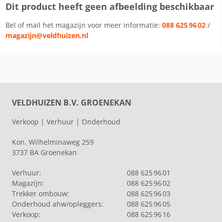
Dit product heeft geen afbeelding beschikbaar
Bel of mail het magazijn voor meer informatie:
088 625 96 02
/
magazijn@veldhuizen.nl
VELDHUIZEN B.V. GROENEKAN
Verkoop | Verhuur | Onderhoud
Kon. Wilhelminaweg 259
3737 BA Groenekan
Verhuur:
088 625 96 01
Magazijn:
088 625 96 02
Trekker ombouw:
088 625 96 03
Onderhoud ahw/opleggers:
088 625 96 05
Verkoop:
088 625 96 16