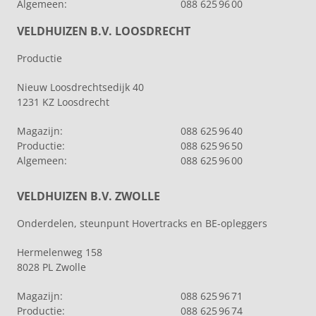
Algemeen:
088 625 96 00
VELDHUIZEN B.V. LOOSDRECHT
Productie
Nieuw Loosdrechtsedijk 40
1231 KZ Loosdrecht
Magazijn:
088 625 96 40
Productie:
088 625 96 50
Algemeen:
088 625 96 00
VELDHUIZEN B.V. ZWOLLE
Onderdelen, steunpunt Hovertracks en BE-opleggers
Hermelenweg 158
8028 PL Zwolle
Magazijn:
088 625 96 71
Productie:
088 625 96 74