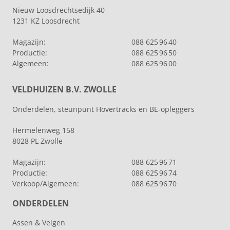
Nieuw Loosdrechtsedijk 40
1231 KZ Loosdrecht
Magazijn:
088 625 96 40
Productie:
088 625 96 50
Algemeen:
088 625 96 00
VELDHUIZEN B.V. ZWOLLE
Onderdelen, steunpunt Hovertracks en BE-opleggers
Hermelenweg 158
8028 PL Zwolle
Magazijn:
088 625 96 71
Productie:
088 625 96 74
Verkoop/Algemeen:
088 625 96 70
ONDERDELEN
Assen & Velgen