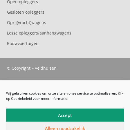
Open opleggers
Gesloten opleggers
Oprij(vracht)wagens
Losse opleggers/aanhangwagens
Bouwvoertuigen
© Copyright – Veldhuizen
Veldhuizen Trucks
Wij gebruiken cookies om onze site en onze service te optimaliseren. Klik
op Cookiebeleid voor meer informatie:
Route
Leveringsvoorwaarden
Accept
Algemene voorwaarden
Alleen noodzakelijk