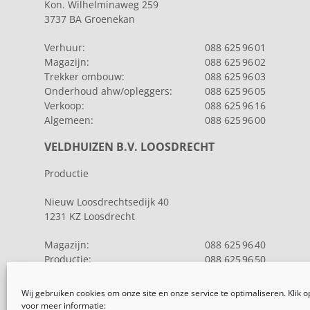
Kon. Wilhelminaweg 259
3737 BA Groenekan
Verhuur:
088 625 96 01
Magazijn:
088 625 96 02
Trekker ombouw:
088 625 96 03
Onderhoud ahw/opleggers:
088 625 96 05
Verkoop:
088 625 96 16
Algemeen:
088 625 96 00
VELDHUIZEN B.V. LOOSDRECHT
Productie
Nieuw Loosdrechtsedijk 40
1231 KZ Loosdrecht
Magazijn:
088 625 96 40
Productie:
088 625 96 50
Algemeen:
088 625 96 00
Wij gebruiken cookies om onze site en onze service te optimaliseren. Klik 
voor meer informatie: