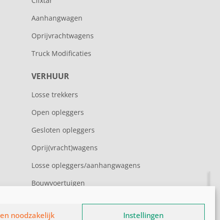
Clixtar
Aanhangwagen
Oprijvrachtwagens
Truck Modificaties
VERHUUR
Losse trekkers
Open opleggers
Gesloten opleggers
Oprij(vracht)wagens
Losse opleggers/aanhangwagens
Bouwvoertuigen
een noodzakelijk
Instellingen