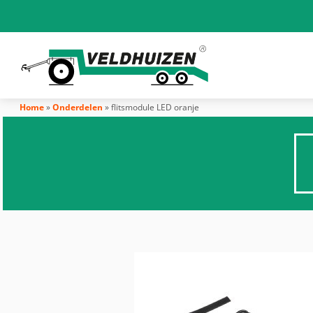
Home
»
Onderdelen
»
flitsmodule LED oranje