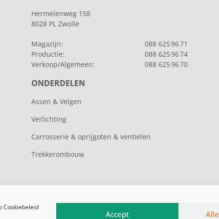
Hermelenweg 158
8028 PL Zwolle
Magazijn:
088 625 96 71
Productie:
088 625 96 74
Verkoop/Algemeen:
088 625 96 70
ONDERDELEN
Assen & Velgen
Verlichting
Carrosserie & oprijgoten & ventielen
Trekkerombouw
op Cookiebeleid
Accept
All