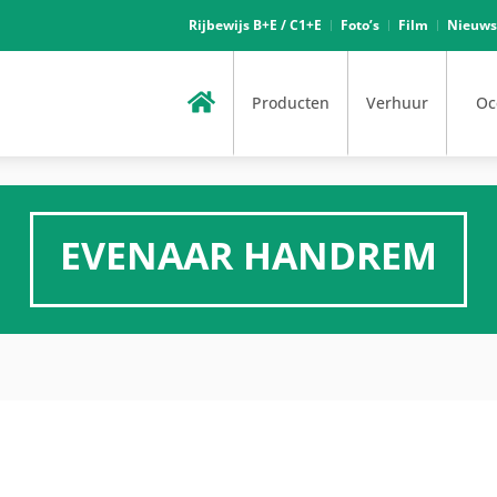
Rijbewijs B+E / C1+E
Foto’s
Film
Nieuws
Producten
Verhuur
Oc
EVENAAR HANDREM