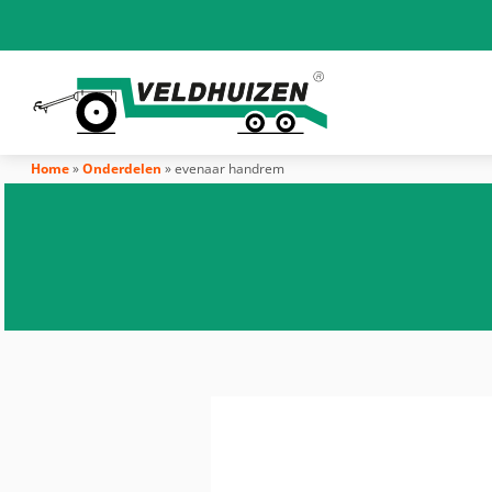
Home
»
Onderdelen
»
evenaar handrem