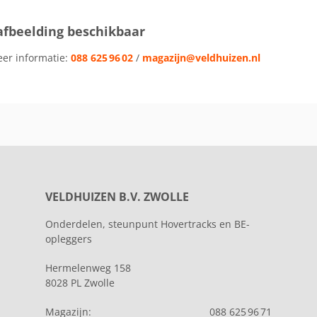
afbeelding beschikbaar
eer informatie:
088 625 96 02
/
magazijn@veldhuizen.nl
VELDHUIZEN B.V. ZWOLLE
Onderdelen, steunpunt Hovertracks en BE-
opleggers
Hermelenweg 158
8028 PL Zwolle
Magazijn:
088 625 96 71