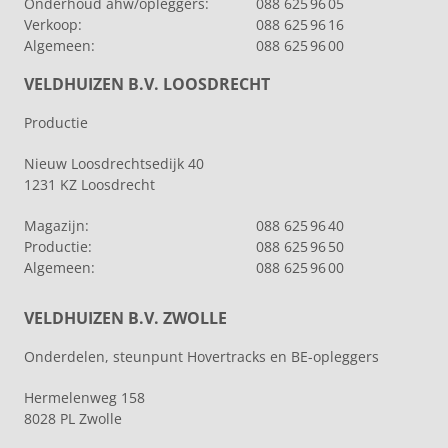
Onderhoud ahw/opleggers:
088 625 96 05
Verkoop:
088 625 96 16
Algemeen:
088 625 96 00
VELDHUIZEN B.V. LOOSDRECHT
Productie
Nieuw Loosdrechtsedijk 40
1231 KZ Loosdrecht
Magazijn:
088 625 96 40
Productie:
088 625 96 50
Algemeen:
088 625 96 00
VELDHUIZEN B.V. ZWOLLE
Onderdelen, steunpunt Hovertracks en BE-opleggers
Hermelenweg 158
8028 PL Zwolle