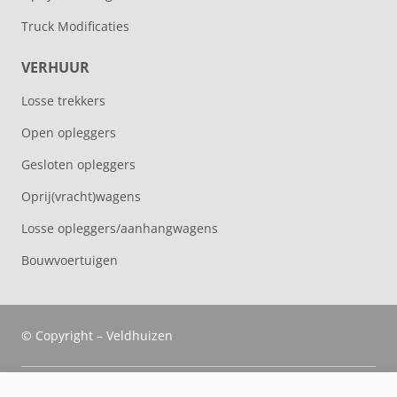
Truck Modificaties
VERHUUR
Losse trekkers
Open opleggers
Gesloten opleggers
Oprij(vracht)wagens
Losse opleggers/aanhangwagens
Bouwvoertuigen
© Copyright – Veldhuizen