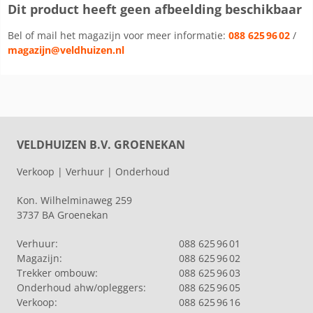
Dit product heeft geen afbeelding beschikbaar
Bel of mail het magazijn voor meer informatie:
088 625 96 02
/
magazijn@veldhuizen.nl
VELDHUIZEN B.V. GROENEKAN
Verkoop | Verhuur | Onderhoud
Kon. Wilhelminaweg 259
3737 BA Groenekan
Verhuur:
088 625 96 01
Magazijn:
088 625 96 02
Trekker ombouw:
088 625 96 03
Onderhoud ahw/opleggers:
088 625 96 05
Verkoop:
088 625 96 16