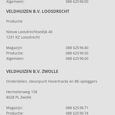
Algemeen:
088 625 96 00
VELDHUIZEN B.V. LOOSDRECHT
Productie
Nieuw Loosdrechtsedijk 40
1231 KZ Loosdrecht
Magazijn:
088 625 96 40
Productie:
088 625 96 50
Algemeen:
088 625 96 00
VELDHUIZEN B.V. ZWOLLE
Onderdelen, steunpunt Hovertracks en BE-opleggers
Hermelenweg 158
8028 PL Zwolle
Magazijn:
088 625 96 71
Productie:
088 625 96 74