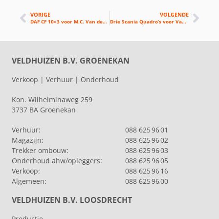
VORIGE
VOLGENDE
DAF CF 10×3 voor M.C. Van der Spek Materieel B.V.
Drie Scania Quadro’s voor Van der Wiel Transport
VELDHUIZEN B.V. GROENEKAN
Verkoop | Verhuur | Onderhoud
Kon. Wilhelminaweg 259
3737 BA Groenekan
Verhuur:
088 625 96 01
Magazijn:
088 625 96 02
Trekker ombouw:
088 625 96 03
Onderhoud ahw/opleggers:
088 625 96 05
Verkoop:
088 625 96 16
Algemeen:
088 625 96 00
VELDHUIZEN B.V. LOOSDRECHT
Productie