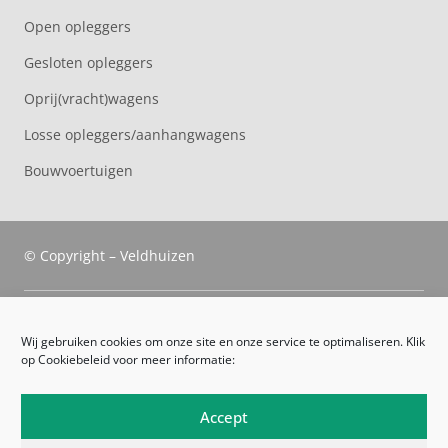
Open opleggers
Gesloten opleggers
Oprij(vracht)wagens
Losse opleggers/aanhangwagens
Bouwvoertuigen
© Copyright – Veldhuizen
Veldhuizen Trucks
Wij gebruiken cookies om onze site en onze service te optimaliseren. Klik
op Cookiebeleid voor meer informatie:
Route
Leveringsvoorwaarden
Accept
Algemene voorwaarden