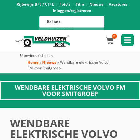
Rijbewijs B+E / C1+E
Foto’s
Film
Nieuws
Vacatures
Inloggen/registreren
Verhuur
088 625 96 01
Magazijn
Bel ons
088 625 96 02
Onderhoud
088 625 96 05
Oprijwagens techniek
088 625 96 09
Bouwvoertuigen techniek
088 625 96 17
Trekker ombouw techniek
088 625 96 03
Verkoop
088 625 96 16
Algemeen
088 625 96 00
0
U bevindt zich hier:
Home
»
Nieuws
»
Wendbare elektrische Volvo
FM voor Smitgroep
WENDBARE ELEKTRISCHE VOLVO FM
VOOR SMITGROEP
WENDBARE
ELEKTRISCHE VOLVO