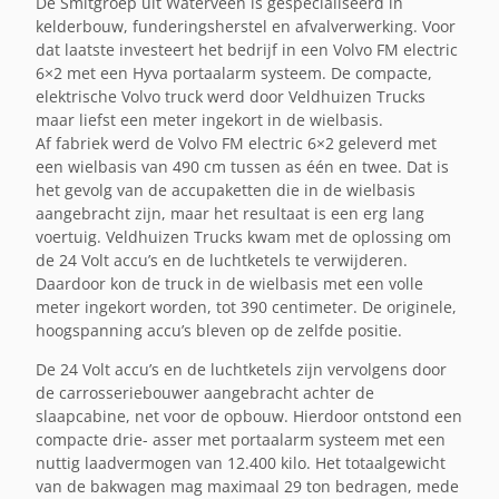
De Smitgroep uit Waterveen is gespecialiseerd in
kelderbouw, funderingsherstel en afvalverwerking. Voor
dat laatste investeert het bedrijf in een Volvo FM electric
6×2 met een Hyva portaalarm systeem. De compacte,
elektrische Volvo truck werd door Veldhuizen Trucks
maar liefst een meter ingekort in de wielbasis.
Af fabriek werd de Volvo FM electric 6×2 geleverd met
een wielbasis van 490 cm tussen as één en twee. Dat is
het gevolg van de accupaketten die in de wielbasis
aangebracht zijn, maar het resultaat is een erg lang
voertuig. Veldhuizen Trucks kwam met de oplossing om
de 24 Volt accu’s en de luchtketels te verwijderen.
Daardoor kon de truck in de wielbasis met een volle
meter ingekort worden, tot 390 centimeter. De originele,
hoogspanning accu’s bleven op de zelfde positie.
De 24 Volt accu’s en de luchtketels zijn vervolgens door
de carrosseriebouwer aangebracht achter de
slaapcabine, net voor de opbouw. Hierdoor ontstond een
compacte drie- asser met portaalarm systeem met een
nuttig laadvermogen van 12.400 kilo. Het totaalgewicht
van de bakwagen mag maximaal 29 ton bedragen, mede