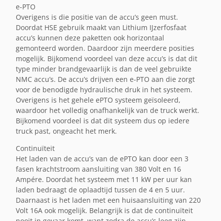
e-PTO
Overigens is die positie van de accu’s geen must.
Doordat HSE gebruik maakt van Lithium IJzerfosfaat
accu’s kunnen deze paketten ook horizontaal
gemonteerd worden. Daardoor zijn meerdere posities
mogelijk. Bijkomend voordeel van deze accu’s is dat dit
type minder brandgevaarlijk is dan de veel gebruikte
NMC accu’s. De accu’s drijven een e-PTO aan die zorgt
voor de benodigde hydraulische druk in het systeem.
Overigens is het gehele ePTO systeem geïsoleerd,
waardoor het volledig onafhankelijk van de truck werkt.
Bijkomend voordeel is dat dit systeem dus op iedere
truck past, ongeacht het merk.
Continuïteit
Het laden van de accu’s van de ePTO kan door een 3
fasen krachtstroom aansluiting van 380 Volt en 16
Ampére. Doordat het systeem met 11 kW per uur kan
laden bedraagt de oplaadtijd tussen de 4 en 5 uur.
Daarnaast is het laden met een huisaansluiting van 220
Volt 16A ook mogelijk. Belangrijk is dat de continuïteit
nooit in gevaar komt, want zodra de accu’s leeg zijn