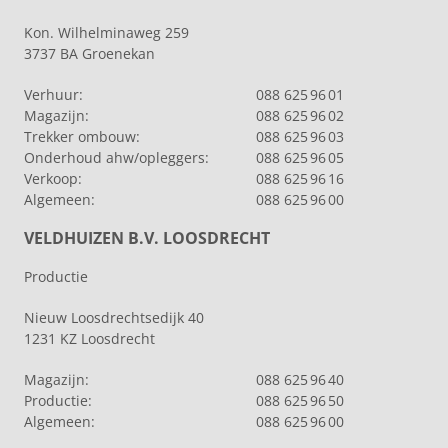
Kon. Wilhelminaweg 259
3737 BA Groenekan
Verhuur:
088 625 96 01
Magazijn:
088 625 96 02
Trekker ombouw:
088 625 96 03
Onderhoud ahw/opleggers:
088 625 96 05
Verkoop:
088 625 96 16
Algemeen:
088 625 96 00
VELDHUIZEN B.V. LOOSDRECHT
Productie
Nieuw Loosdrechtsedijk 40
1231 KZ Loosdrecht
Magazijn:
088 625 96 40
Productie:
088 625 96 50
Algemeen:
088 625 96 00