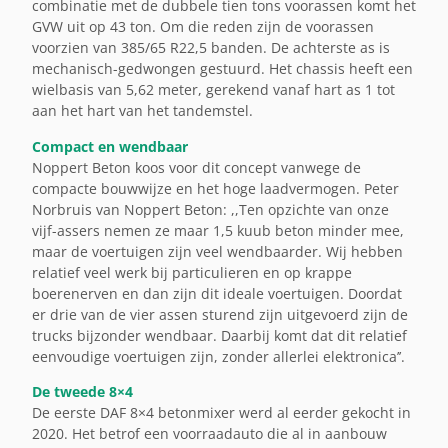
combinatie met de dubbele tien tons voorassen komt het
GVW uit op 43 ton. Om die reden zijn de voorassen
voorzien van 385/65 R22,5 banden. De achterste as is
mechanisch-gedwongen gestuurd. Het chassis heeft een
wielbasis van 5,62 meter, gerekend vanaf hart as 1 tot
aan het hart van het tandemstel.
Compact en wendbaar
Noppert Beton koos voor dit concept vanwege de
compacte bouwwijze en het hoge laadvermogen. Peter
Norbruis van Noppert Beton: ,,Ten opzichte van onze
vijf-assers nemen ze maar 1,5 kuub beton minder mee,
maar de voertuigen zijn veel wendbaarder. Wij hebben
relatief veel werk bij particulieren en op krappe
boerenerven en dan zijn dit ideale voertuigen. Doordat
er drie van de vier assen sturend zijn uitgevoerd zijn de
trucks bijzonder wendbaar. Daarbij komt dat dit relatief
eenvoudige voertuigen zijn, zonder allerlei elektronica’’.
De tweede 8×4
De eerste DAF 8×4 betonmixer werd al eerder gekocht in
2020. Het betrof een voorraadauto die al in aanbouw