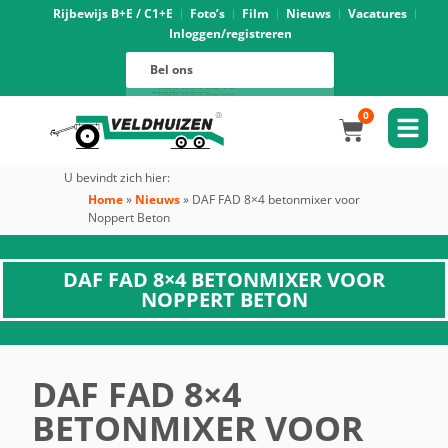
Rijbewijs B+E / C1+E
Foto’s
Film
Nieuws
Vacatures
Inloggen/registreren
Verhuur
088 625 96 01
Magazijn
Bel ons
088 625 96 02
Onderhoud
088 625 96 05
Oprijwagens techniek
088 625 96 09
Bouwvoertuigen techniek
088 625 96 17
Trekker ombouw techniek
088 625 96 03
Verkoop
088 625 96 16
Algemeen
088 625 96 00
0
U bevindt zich hier:
Home
»
Nieuws
»
DAF FAD 8×4 betonmixer voor
Noppert Beton
DAF FAD 8×4 BETONMIXER VOOR
NOPPERT BETON
DAF FAD 8×4
BETONMIXER VOOR