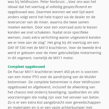
was bij Veldhuizen. Peter Norbruis: ,,Voor ons was het
ideaal dat het voertuig al volledig gespecificeerd en
opgebouwd was. Daarmee wonnen we veel tijd want
anders volgt eerst het hele traject via de dealer en de
leverancier van de mixer, waarna die twee samen
moeten werken. Door voor een voorraad auto te kiezen
konden we snel schakelen. Nadat onze specifieke
wensen, zoals extra verlichting waren uitgevoerd konden
we er mee aan de slag’’. Het ging bij dit voertuig om een
DAF XF 530 met de MX13 krachtbron. Voor de tweede 8×4
werd er gekozen voor de meer gebruikelijke motorisering
in dit segment, namelijk de MX11 motor.
Compleet opgebouwd
De Paccar MX11 krachtbron levert 450 pk en is voorzien
van een motor PTO voor de aandrijving van de Mulder
betonmixer. De complete betonmixer is door Veldhuizen
opgebouwd en afgeleverd, inclusief de afwerking van
het chassis met onderrij beveiliging, spatborden en alle
voorzieningen die nodig zijn voor het vervoer van beton.
Zo is er een extra kist aangebracht voor gereedschappen
en materialen en is er een vaste achterbumper met