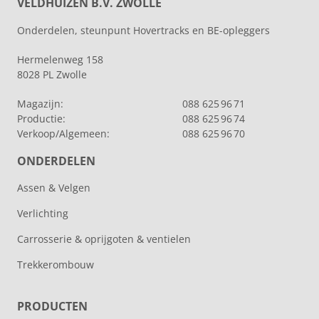
VELDHUIZEN B.V. ZWOLLE
Onderdelen, steunpunt Hovertracks en BE-opleggers
Hermelenweg 158
8028 PL Zwolle
Magazijn:
088 625 96 71
Productie:
088 625 96 74
Verkoop/Algemeen:
088 625 96 70
ONDERDELEN
Assen & Velgen
Verlichting
Carrosserie & oprijgoten & ventielen
Trekkerombouw
PRODUCTEN