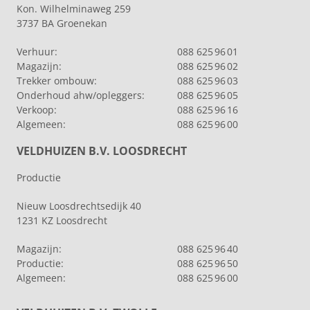
Kon. Wilhelminaweg 259
3737 BA Groenekan
Verhuur:
088 625 96 01
Magazijn:
088 625 96 02
Trekker ombouw:
088 625 96 03
Onderhoud ahw/opleggers:
088 625 96 05
Verkoop:
088 625 96 16
Algemeen:
088 625 96 00
VELDHUIZEN B.V. LOOSDRECHT
Productie
Nieuw Loosdrechtsedijk 40
1231 KZ Loosdrecht
Magazijn:
088 625 96 40
Productie:
088 625 96 50
Algemeen:
088 625 96 00