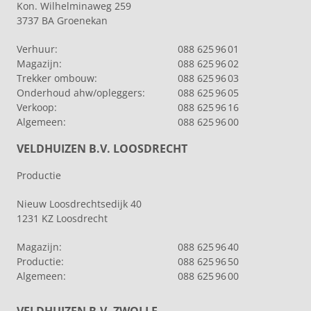
Kon. Wilhelminaweg 259
3737 BA Groenekan
Verhuur:
088 625 96 01
Magazijn:
088 625 96 02
Trekker ombouw:
088 625 96 03
Onderhoud ahw/opleggers:
088 625 96 05
Verkoop:
088 625 96 16
Algemeen:
088 625 96 00
VELDHUIZEN B.V. LOOSDRECHT
Productie
Nieuw Loosdrechtsedijk 40
1231 KZ Loosdrecht
Magazijn:
088 625 96 40
Productie:
088 625 96 50
Algemeen:
088 625 96 00
VELDHUIZEN B.V. ZWOLLE