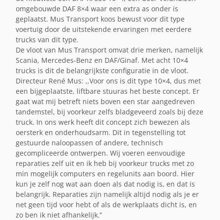
omgebouwde DAF 8×4 waar een extra as onder is
geplaatst. Mus Transport koos bewust voor dit type
voertuig door de uitstekende ervaringen met eerdere
trucks van dit type.
De vloot van Mus Transport omvat drie merken, namelijk
Scania, Mercedes-Benz en DAF/Ginaf. Met acht 10×4
trucks is dit de belangrijkste configuratie in de vloot.
Directeur René Mus: ,,Voor ons is dit type 10×4, dus met
een bijgeplaatste, liftbare stuuras het beste concept. Er
gaat wat mij betreft niets boven een star aangedreven
tandemstel, bij voorkeur zelfs bladgeveerd zoals bij deze
truck. In ons werk heeft dit concept zich bewezen als
oersterk en onderhoudsarm. Dit in tegenstelling tot
gestuurde naloopassen of andere, technisch
gecompliceerde ontwerpen. Wij voeren eenvoudige
reparaties zelf uit en ik heb bij voorkeur trucks met zo
min mogelijk computers en regelunits aan boord. Hier
kun je zelf nog wat aan doen als dat nodig is, en dat is
belangrijk. Reparaties zijn namelijk altijd nodig als je er
net geen tijd voor hebt of als de werkplaats dicht is, en
zo ben ik niet afhankelijk.’’