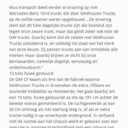
Mus transport deed eerder al ervaring op met
Mercedes-Benz 10×4 trucks die door Veldhuizen Trucks
op de zelfde manier waren opgebouwd. ,,De ervaring
leert dat dit hele degelijke trucks zijn die bestand zijn
tegen onze zware inzet, maar dat geldt zeker ook voor de
DAF trucks. Daarbij komt dat de relatie met Veldhuizen
Trucks uitstekend is, en volledig los staat van het merk
van onze keuze. Zij passen trucks aan van inmiddels alle
merken maar daarbij blijven ze dicht bij onze
kernwaarden, namelijk degelijk, eenvoudig en
onderhoudsarm.’’
10 tons fusee gestuurd
De DAF CF kwam als 8×4 van de fabriek waarna
Veldhuizen Trucks in Groenekan de extra, liftbare en
sturende middelste as monteerde. Het gaat daarbij om
een 10 tons, fusee gestuurde as die op 181 cm achter de
tweede vooras gemonteerd is. De luchtgeveerde as kan
20 cm omhoog als het voertuig leeg is, of als er extra
tractie nodig is op onverharde ondergrond. In verband
met de ruimte aan het chassis werd er gekozen voor een
speciale V- vormige brandstoftank met een inhoud van