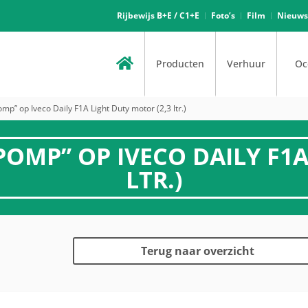
Rijbewijs B+E / C1+E
Foto’s
Film
Nieuws
Producten
Verhuur
Oc
p” op Iveco Daily F1A Light Duty motor (2,3 ltr.)
MP” OP IVECO DAILY F1A
LTR.)
Terug naar overzicht