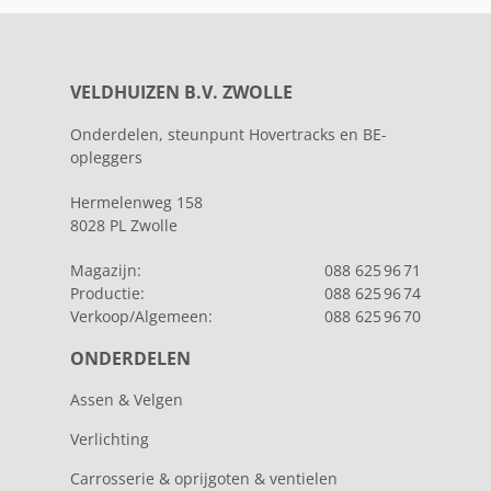
VELDHUIZEN B.V. ZWOLLE
Onderdelen, steunpunt Hovertracks en BE-
opleggers
Hermelenweg 158
8028 PL Zwolle
Magazijn:
088 625 96 71
Productie:
088 625 96 74
Verkoop/Algemeen:
088 625 96 70
ONDERDELEN
Assen & Velgen
Verlichting
Carrosserie & oprijgoten & ventielen