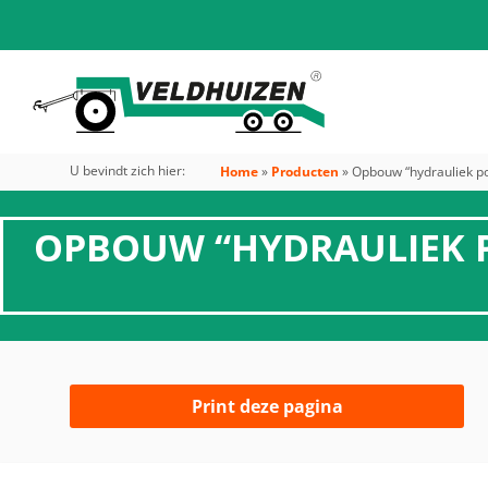
U bevindt zich hier:
Home
»
Producten
»
Opbouw “hydrauliek pom
OPBOUW “HYDRAULIEK PO
Print deze pagina