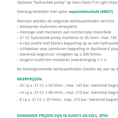
Opbouw “hydrauliek pomp” op Iveco Daily F1A Light Duty mo
Voertuig bestellen met optie:
expansiemodule (08657)
Hiervoor worden de volgende werkzaamheden verricht:
– bestaande multiriem verwijderd
– montage voet monteren aan rechterzijde motorblok
– 21 CC hydrauliek pomp monteren (± 45 l/min. max. 185 
– 6-rips poelie met Electro koppeling op as van hydrauli
– schakelaar voor aansturen koppeling in dashboard pla
– toerental begrenzer inregelen op 2.300 N/min.
– langere multiriem monteren (overbrenging 1;1,1)
De bovengenoemde werkzaamheden bieden wij aan op ee
MEERPRIJZEN:
-
26 i.p.v. 21 CC ± 50 l/min., max. 145 bar, toerental beg
-
14 i.p.v. 21 CC ± 40 l/min., max. 210 bar, toerental beg
-
8 i.p.v. 21 CC ± 25 l/min., max. 210 bar, toerental begr
GENOEMDE PRIJZEN ZIJN IN EURO’S EN EXCL. BTW.