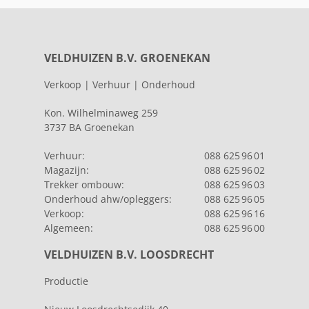
VELDHUIZEN B.V. GROENEKAN
Verkoop | Verhuur | Onderhoud
Kon. Wilhelminaweg 259
3737 BA Groenekan
Verhuur:
088 625 96 01
Magazijn:
088 625 96 02
Trekker ombouw:
088 625 96 03
Onderhoud ahw/opleggers:
088 625 96 05
Verkoop:
088 625 96 16
Algemeen:
088 625 96 00
VELDHUIZEN B.V. LOOSDRECHT
Productie