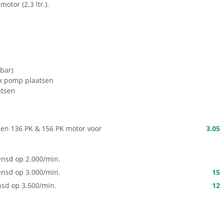
tor (2,3 ltr.).
bar)
ek pomp plaatsen
atsen
n 136 PK & 156 PK motor voor
3.05
rensd op 2.000/min.
rensd op 3.000/min.
15
ensd op 3.500/min.
12