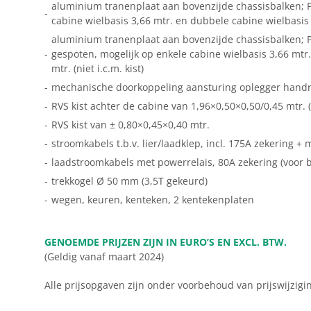
aluminium tranenplaat aan bovenzijde chassisbalken; Po
-
cabine wielbasis 3,66 mtr. en dubbele cabine wielbasis 3,
aluminium tranenplaat aan bovenzijde chassisbalken; Po
-
gespoten, mogelijk op enkele cabine wielbasis 3,66 mtr.
mtr. (niet i.c.m. kist)
-
mechanische doorkoppeling aansturing oplegger hand
-
RVS kist achter de cabine van 1,96×0,50×0,50/0,45 mtr. (n
-
RVS kist van ± 0,80×0,45×0,40 mtr.
-
stroomkabels t.b.v. lier/laadklep, incl. 175A zekering + 
-
laadstroomkabels met powerrelais, 80A zekering (voor b
-
trekkogel Ø 50 mm (3,5T gekeurd)
-
wegen, keuren, kenteken, 2 kentekenplaten
GENOEMDE PRIJZEN ZIJN IN EURO’S EN EXCL. BTW.
(Geldig vanaf maart 2024)
Alle prijsopgaven zijn onder voorbehoud van prijswijzigi