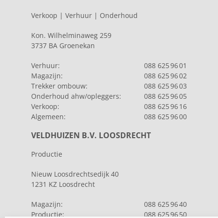
Verkoop | Verhuur | Onderhoud
Kon. Wilhelminaweg 259
3737 BA Groenekan
Verhuur:
088 625 96 01
Magazijn:
088 625 96 02
Trekker ombouw:
088 625 96 03
Onderhoud ahw/opleggers:
088 625 96 05
Verkoop:
088 625 96 16
Algemeen:
088 625 96 00
VELDHUIZEN B.V. LOOSDRECHT
Productie
Nieuw Loosdrechtsedijk 40
1231 KZ Loosdrecht
Magazijn:
088 625 96 40
Productie:
088 625 96 50