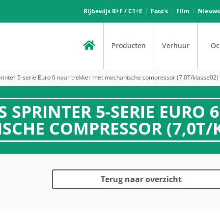
Rijbewijs B+E / C1+E
Foto’s
Film
Nieuws
Producten
Verhuur
Oc
nter 5-serie Euro 6 naar trekker met mechanische compressor (7,0T/klasse02)
SPRINTER 5-SERIE EURO 6
SCHE COMPRESSOR (7,0T/K
Terug naar overzicht