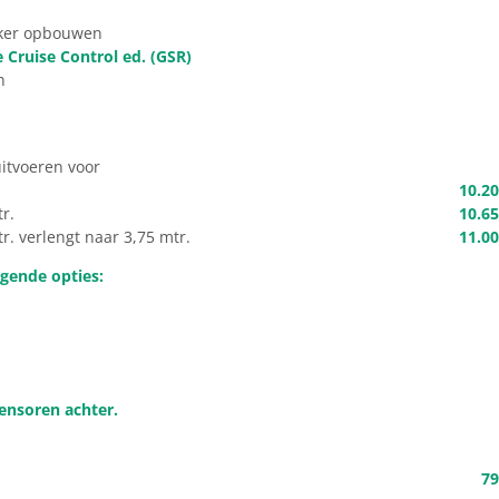
n
kker opbouwen
 Cruise Control ed. (GSR)
n
tvoeren voor
.
10.20
r.
10.65
r. verlengt naar 3,75 mtr.
11.00
lgende opties:
ensoren achter.
79