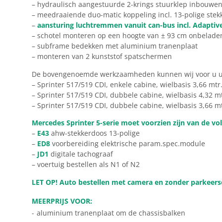
– hydraulisch aangestuurde 2-krings stuurklep inbouwe
– meedraaiende duo-matic koppeling incl. 13-polige ste
–
aansturing luchtremmen vanuit can-bus incl. Adaptive
– schotel monteren op een hoogte van ± 93 cm onbelade
– subframe bedekken met aluminium tranenplaat
– monteren van 2 kunststof spatschermen
De bovengenoemde werkzaamheden kunnen wij voor u ui
– Sprinter 517/519 CDI, enkele cabine, wielbasis 3,66 mtr
– Sprinter 517/519 CDI, dubbele cabine, wielbasis 4,32 mt
– Sprinter 517/519 CDI, dubbele cabine, wielbasis 3,66 mt
Mercedes Sprinter 5-serie moet voorzien zijn van de vo
–
E43
ahw-stekkerdoos 13-polige
–
ED8
voorbereiding elektrische param.spec.module
–
JD1
digitale tachograaf
– voertuig bestellen als N1 of N2
LET OP! Auto bestellen met camera en zonder parkeers
MEERPRIJS VOOR:
-
aluminium tranenplaat om de chassisbalken