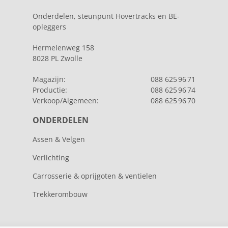
Onderdelen, steunpunt Hovertracks en BE-
opleggers
Hermelenweg 158
8028 PL Zwolle
Magazijn:
088 625 96 71
Productie:
088 625 96 74
Verkoop/Algemeen:
088 625 96 70
ONDERDELEN
Assen & Velgen
Verlichting
Carrosserie & oprijgoten & ventielen
Trekkerombouw