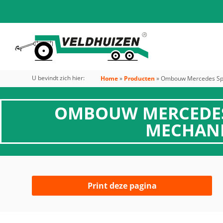
U bevindt zich hier:
Home
»
Producten
»
Ombouw Mercedes Spri
OMBOUW MERCEDES 
MECHANI
Print deze pagina