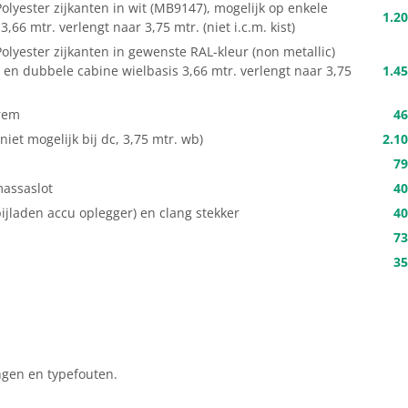
lyester zijkanten in wit (MB9147), mogelijk op enkele
1.20
66 mtr. verlengt naar 3,75 mtr. (niet i.c.m. kist)
lyester zijkanten in gewenste RAL-kleur (non metallic)
 en dubbele cabine wielbasis 3,66 mtr. verlengt naar 3,75
1.45
rem
46
iet mogelijk bij dc, 3,75 mtr. wb)
2.10
79
massaslot
40
ijladen accu oplegger) en clang stekker
40
73
35
ngen en typefouten.