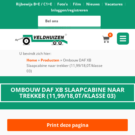
Rijbewijs B+E / C1+E
Foto’s
Film
Nieuws
Vacatures
Inloggen/registreren
Verhuur
088 625 96 01
Magazijn
Bel ons
088 625 96 02
Onderhoud
088 625 96 05
Oprijwagens techniek
088 625 96 09
Bouwvoertuigen techniek
088 625 96 17
Trekker ombouw techniek
088 625 96 03
Verkoop
088 625 96 16
Algemeen
088 625 96 00
0
U bevindt zich hier:
Home
»
Producten
»
Ombouw DAF XB
Slaapcabine naar trekker (11,99/18,0T/klasse
03)
OMBOUW DAF XB SLAAPCABINE NAAR
TREKKER (11,99/18,0T/KLASSE 03)
Print deze pagina