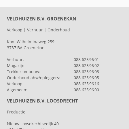
VELDHUIZEN B.V. GROENEKAN
Verkoop | Verhuur | Onderhoud
Kon. Wilhelminaweg 259
3737 BA Groenekan
Verhuur:
088 625 96 01
Magazijn:
088 625 96 02
Trekker ombouw:
088 625 96 03
Onderhoud ahw/opleggers:
088 625 96 05
Verkoop:
088 625 96 16
Algemeen:
088 625 96 00
VELDHUIZEN B.V. LOOSDRECHT
Productie
Nieuw Loosdrechtsedijk 40