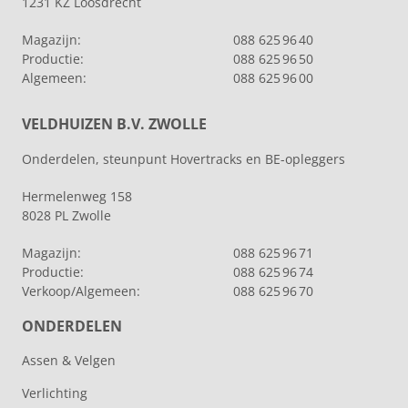
1231 KZ Loosdrecht
Magazijn:
088 625 96 40
Productie:
088 625 96 50
Algemeen:
088 625 96 00
VELDHUIZEN B.V. ZWOLLE
Onderdelen, steunpunt Hovertracks en BE-opleggers
Hermelenweg 158
8028 PL Zwolle
Magazijn:
088 625 96 71
Productie:
088 625 96 74
Verkoop/Algemeen:
088 625 96 70
ONDERDELEN
Assen & Velgen
Verlichting