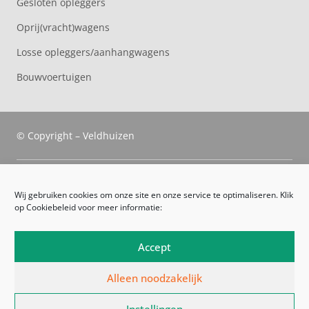
Gesloten opleggers
Oprij(vracht)wagens
Losse opleggers/aanhangwagens
Bouwvoertuigen
© Copyright – Veldhuizen
Veldhuizen Trucks
Wij gebruiken cookies om onze site en onze service te optimaliseren. Klik
op Cookiebeleid voor meer informatie:
Route
Leveringsvoorwaarden
Accept
Algemene voorwaarden
Alleen noodzakelijk
Privacyverklaring
Instellingen