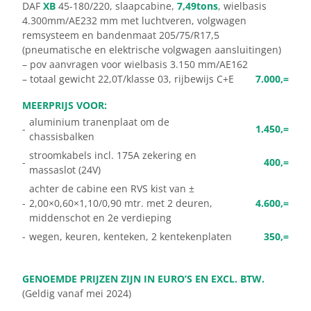
DAF
XB
45-180/220, slaapcabine,
7,49tons
, wielbasis
4.300mm/AE232 mm met luchtveren, volgwagen
remsysteem en bandenmaat 205/75/R17,5
(pneumatische en elektrische volgwagen aansluitingen)
– pov aanvragen voor wielbasis 3.150 mm/AE162
– totaal gewicht 22,0T/klasse 03, rijbewijs C+E
7.000,=
MEERPRIJS VOOR:
aluminium tranenplaat om de
-
1.450,=
chassisbalken
stroomkabels incl. 175A zekering en
-
400,=
massaslot (24V)
achter de cabine een RVS kist van ±
-
2,00×0,60×1,10/0,90 mtr. met 2 deuren,
4.600,=
middenschot en 2e verdieping
-
wegen, keuren, kenteken, 2 kentekenplaten
350,=
GENOEMDE PRIJZEN ZIJN IN EURO’S EN EXCL. BTW.
(Geldig vanaf mei 2024)