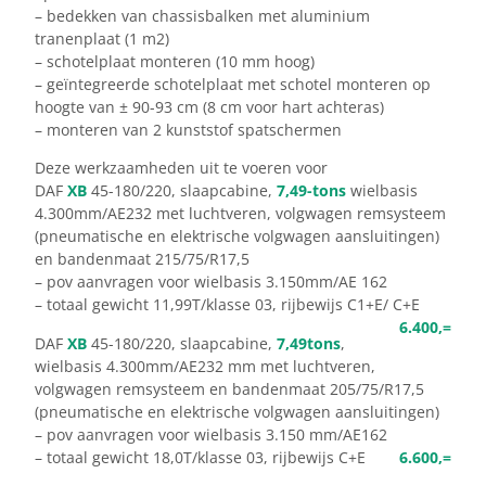
– bedekken van chassisbalken met aluminium
tranenplaat (1 m2)
– schotelplaat monteren (10 mm hoog)
– geïntegreerde schotelplaat met schotel monteren op
hoogte van ± 90-93 cm (8 cm voor hart achteras)
– monteren van 2 kunststof spatschermen
Deze werkzaamheden uit te voeren voor
DAF
XB
45-180/220, slaapcabine,
7,49-tons
wielbasis
4.300mm/AE232 met luchtveren, volgwagen remsysteem
(pneumatische en elektrische volgwagen aansluitingen)
en bandenmaat 215/75/R17,5
– pov aanvragen voor wielbasis 3.150mm/AE 162
– totaal gewicht 11,99T/klasse 03, rijbewijs C1+E/ C+E
6.400,=
DAF
XB
45-180/220, slaapcabine,
7,49tons
,
wielbasis 4.300mm/AE232 mm met luchtveren,
volgwagen remsysteem en bandenmaat 205/75/R17,5
(pneumatische en elektrische volgwagen aansluitingen)
– pov aanvragen voor wielbasis 3.150 mm/AE162
– totaal gewicht 18,0T/klasse 03, rijbewijs C+E
6.600,=