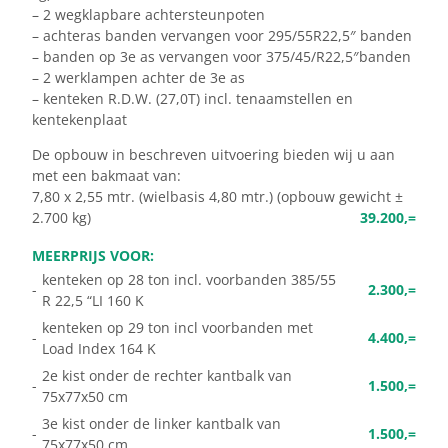
– 2 wegklapbare achtersteunpoten
– achteras banden vervangen voor 295/55R22,5″ banden
– banden op 3e as vervangen voor 375/45/R22,5″banden
– 2 werklampen achter de 3e as
– kenteken R.D.W. (27,0T) incl. tenaamstellen en
kentekenplaat
De opbouw in beschreven uitvoering bieden wij u aan
met een bakmaat van:
7,80 x 2,55 mtr. (wielbasis 4,80 mtr.) (opbouw gewicht ±
2.700 kg)
39.200,=
MEERPRIJS VOOR:
kenteken op 28 ton incl. voorbanden 385/55
-
2.300,=
R 22,5 “LI 160 K
kenteken op 29 ton incl voorbanden met
-
4.400,=
Load Index 164 K
2e kist onder de rechter kantbalk van
-
1.500,=
75x77x50 cm
3e kist onder de linker kantbalk van
-
1.500,=
75x77x50 cm