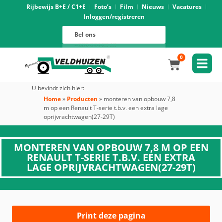
Rijbewijs B+E / C1+E
Foto’s
Film
Nieuws
Vacatures
Inloggen/registreren
Verhuur
088 625 96 01
Magazijn
Bel ons
088 625 96 02
Onderhoud
088 625 96 05
Oprijwagens techniek
088 625 96 09
Bouwvoertuigen techniek
088 625 96 17
Trekker ombouw techniek
088 625 96 03
Verkoop
088 625 96 16
Algemeen
088 625 96 00
0
U bevindt zich hier:
Home
»
Producten
»
monteren van opbouw 7,8
m op een Renault T-serie t.b.v. een extra lage
oprijvrachtwagen(27-29T)
MONTEREN VAN OPBOUW 7,8 M OP EEN
RENAULT T-SERIE T.B.V. EEN EXTRA
LAGE OPRIJVRACHTWAGEN(27-29T)
Print deze pagina