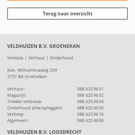
Terug naar overzicht
VELDHUIZEN B.V. GROENEKAN
Verkoop | Verhuur | Onderhoud
Kon. Wilhelminaweg 259
3737 BA Groenekan
Verhuur:
088 625 96 01
Magazijn:
088 625 96 02
Trekker ombouw:
088 625 96 03
Onderhoud ahw/opleggers:
088 625 96 05
Verkoop:
088 625 96 16
Algemeen:
088 625 96 00
VELDHUIZEN B.V. LOOSDRECHT