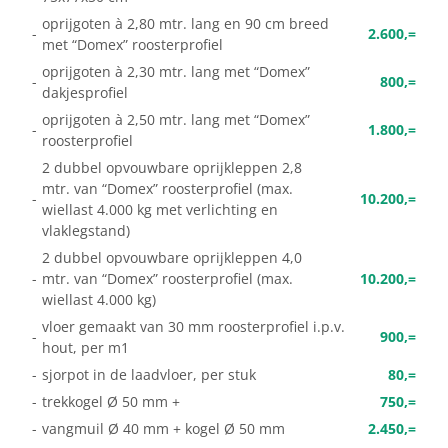
oprijgoten à 2,80 mtr. lang en 90 cm breed
-
2.600,=
met “Domex” roosterprofiel
oprijgoten à 2,30 mtr. lang met “Domex”
-
800,=
dakjesprofiel
oprijgoten à 2,50 mtr. lang met “Domex”
-
1.800,=
roosterprofiel
2 dubbel opvouwbare oprijkleppen 2,8
mtr. van “Domex” roosterprofiel (max.
-
10.200,=
wiellast 4.000 kg met verlichting en
vlaklegstand)
2 dubbel opvouwbare oprijkleppen 4,0
-
mtr. van “Domex” roosterprofiel (max.
10.200,=
wiellast 4.000 kg)
vloer gemaakt van 30 mm roosterprofiel i.p.v.
-
900,=
hout, per m1
-
sjorpot in de laadvloer, per stuk
80,=
-
trekkogel Ø 50 mm +
750,=
-
vangmuil Ø 40 mm + kogel Ø 50 mm
2.450,=