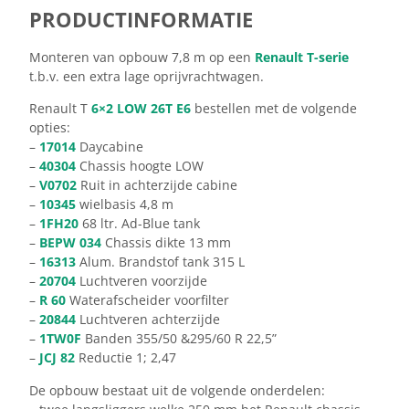
PRODUCTINFORMATIE
Monteren van opbouw 7,8 m op een
Renault T-serie
t.b.v. een extra lage oprijvrachtwagen.
Renault T
6×2 LOW 26T E6
bestellen met de volgende
opties:
–
17014
Daycabine
–
40304
Chassis hoogte LOW
–
V0702
Ruit in achterzijde cabine
–
10345
wielbasis 4,8 m
–
1FH20
68 ltr. Ad-Blue tank
–
BEPW 034
Chassis dikte 13 mm
–
16313
Alum. Brandstof tank 315 L
–
20704
Luchtveren voorzijde
–
R 60
Waterafscheider voorfilter
–
20844
Luchtveren achterzijde
–
1TW0F
Banden 355/50 &295/60 R 22,5”
–
JCJ 82
Reductie 1; 2,47
De opbouw bestaat uit de volgende onderdelen: