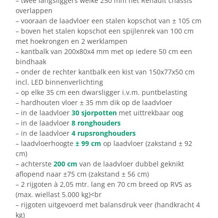
– twee langsliggers welke 250 mm het Renault chassis
overlappen
– vooraan de laadvloer een stalen kopschot van ± 105 cm
– boven het stalen kopschot een spijlenrek van 100 cm
met hoekrongen en 2 werklampen
– kantbalk van 200x80x4 mm met op iedere 50 cm een
bindhaak
– onder de rechter kantbalk een kist van 150x77x50 cm
incl. LED binnenverlichting
– op elke 35 cm een dwarsligger i.v.m. puntbelasting
– hardhouten vloer ± 35 mm dik op de laadvloer
– in de laadvloer
30 sjorpotten
met uittrekbaar oog
– in de laadvloer
8 ronghouders
– in de laadvloer
4 rupsronghouders
– laadvloerhoogte
± 99 cm
op laadvloer (zakstand ± 92
cm)
– achterste
200 cm
van de laadvloer dubbel geknikt
aflopend naar ±75 cm (zakstand ± 56 cm)
– 2 rijgoten à 2,05 mtr. lang en 70 cm breed op RVS as
(max. wiellast 5.000 kg)<br
– rijgoten uitgevoerd met balansdruk veer (handkracht 4
kg)