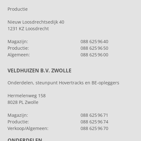
Productie
Nieuw Loosdrechtsedijk 40
1231 KZ Loosdrecht
Magazijn:
088 625 96 40
Productie:
088 625 96 50
Algemeen:
088 625 96 00
VELDHUIZEN B.V. ZWOLLE
Onderdelen, steunpunt Hovertracks en BE-opleggers
Hermelenweg 158
8028 PL Zwolle
Magazijn:
088 625 96 71
Productie:
088 625 96 74
Verkoop/Algemeen:
088 625 96 70
ONDERDELEN