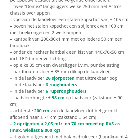
– twee “Domex” langsliggers welke 250 mm het Actros
chassis overlappen
– vooraan de laadvloer een stalen kopschot van ± 105 cm
– boven het stalen kopschot een spijlenrek van 100 cm
met hoekrongen en 2 werklampen
– kantbalk van 200x80x4 mm met op iedere 50 cm een
bindhaak
– onder de rechter kantbalk een kist van 140x76x50 cm
incl. LED binnenverlichting
– op elke 35 cm een dwarsligger i.v.m. puntbelasting
– hardhouten vloer ± 35 mm dik op de laadvloer
– in de laadvloer
26 sjorpotten
met uittrekbaar oog
– in de laadvloer
6 ronghouders
– in de laadvloer
6 rupsronghouders
– laadvloerhoogte
± 98 cm
op laadvloer (zakstand ± 90
cm)
– achterste
200 cm
van de laadvloer dubbel geknikt
aflopend naar ± 71 cm (zakstand ± 54 cm)
–
2 oprijgoten à 2,05 mtr. en 70 cm breed op RVS as
(max. wiellast 5.000 kg)
– rijgoten uitgevoerd met balansdruk veer (handkracht 4