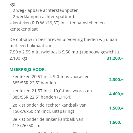
kg)
– 2 wegklapbare achtersteunpoten
– 2 werklampen achter spatbord
– kenteken R.D.W. (19,5T) incl. tenaamstellen en
kentekenplaat
De opbouw in beschreven uitvoering bieden wij u aan
met een bakmaat van:
7,50 x 2,55 mtr. (wielbasis 5,50 mtr.) (opbouw gewicht ±
2.100 kg)
31.200,=
MEERPRIJS VOOR:
kenteken 20,5T incl. 9,0-tons vooras en
-
2.300,=
385/55R 22,5” banden
kenteken 21,5T incl. 10,0-tons vooras en
-
4.400,=
385/55R 22,5” banden (LI 164)
2e kist onder de rechter kantbalk van
-
1.500,=
150x76x50 cm (incl. uitsparing)
3e kist onder de linker kantbalk van
-
1.500,=
115x76x50 cm