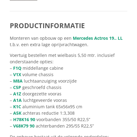
PRODUCTINFORMATIE
Monteren van opbouw op een
Mercedes Actros 19.. LL
t.b.v. een extra lage oprijvrachtwagen.
Voertuig bestellen met wielbasis 5,50 mtr. inclusief
onderstaande opties:
–
F1Q
middellange cabine
–
V1X
volume chassis
–
M8A
luchtaanzuiging voorzijde
–
C5P
geschroefd chassis
–
A1Z
doorgezette vooras
–
A1A
luchtgeveerde vooras
–
K1C
aluminium tank 65x56x95 cm
–
A5K
achteras reductie 1:3,308
–
H78K16 90
voorbanden 355/50 R22,5”
–
V68K79 90
achterbanden 295/55 R22,5”
De opbouw bestaat uit de volgende onderdelen: