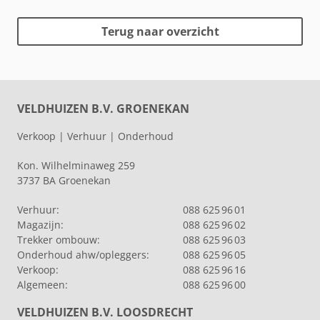
Terug naar overzicht
VELDHUIZEN B.V. GROENEKAN
Verkoop | Verhuur | Onderhoud
Kon. Wilhelminaweg 259
3737 BA Groenekan
Verhuur:
088 625 96 01
Magazijn:
088 625 96 02
Trekker ombouw:
088 625 96 03
Onderhoud ahw/opleggers:
088 625 96 05
Verkoop:
088 625 96 16
Algemeen:
088 625 96 00
VELDHUIZEN B.V. LOOSDRECHT