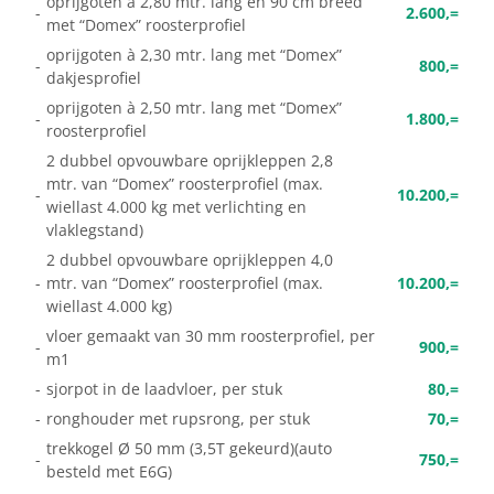
oprijgoten à 2,80 mtr. lang en 90 cm breed
-
2.600,=
met “Domex” roosterprofiel
oprijgoten à 2,30 mtr. lang met “Domex”
-
800,=
dakjesprofiel
oprijgoten à 2,50 mtr. lang met “Domex”
-
1.800,=
roosterprofiel
2 dubbel opvouwbare oprijkleppen 2,8
mtr. van “Domex” roosterprofiel (max.
-
10.200,=
wiellast 4.000 kg met verlichting en
vlaklegstand)
2 dubbel opvouwbare oprijkleppen 4,0
-
mtr. van “Domex” roosterprofiel (max.
10.200,=
wiellast 4.000 kg)
vloer gemaakt van 30 mm roosterprofiel, per
-
900,=
m1
-
sjorpot in de laadvloer, per stuk
80,=
-
ronghouder met rupsrong, per stuk
70,=
trekkogel Ø 50 mm (3,5T gekeurd)(auto
-
750,=
besteld met E6G)