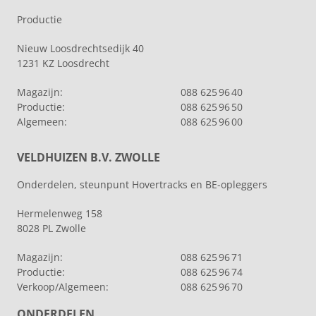
Productie
Nieuw Loosdrechtsedijk 40
1231 KZ Loosdrecht
Magazijn:
088 625 96 40
Productie:
088 625 96 50
Algemeen:
088 625 96 00
VELDHUIZEN B.V. ZWOLLE
Onderdelen, steunpunt Hovertracks en BE-opleggers
Hermelenweg 158
8028 PL Zwolle
Magazijn:
088 625 96 71
Productie:
088 625 96 74
Verkoop/Algemeen:
088 625 96 70
ONDERDELEN