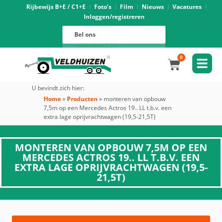
Rijbewijs B+E / C1+E
Foto’s
Film
Nieuws
Vacatures
Inloggen/registreren
Verhuur
088 625 96 01
Magazijn
Bel ons
088 625 96 02
Onderhoud
088 625 96 05
Oprijwagens techniek
088 625 96 09
Bouwvoertuigen techniek
088 625 96 17
Trekker ombouw techniek
088 625 96 03
Verkoop
088 625 96 16
Algemeen
088 625 96 00
0
U bevindt zich hier:
Home
»
Producten
»
monteren van opbouw
7,5m op een Mercedes Actros 19.. LL t.b.v. een
extra lage oprijvrachtwagen (19,5-21,5T)
MONTEREN VAN OPBOUW 7,5M OP EEN
MERCEDES ACTROS 19.. LL T.B.V. EEN
EXTRA LAGE OPRIJVRACHTWAGEN (19,5-
21,5T)