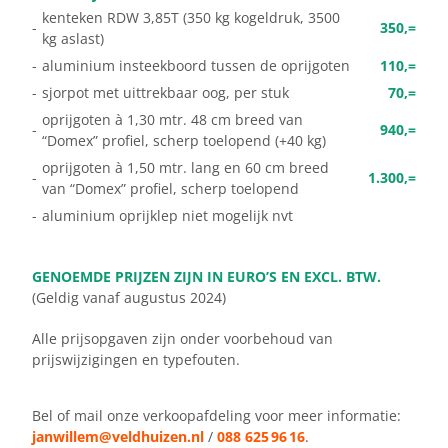
kenteken RDW 3,85T (350 kg kogeldruk, 3500
-
350,=
kg aslast)
-
aluminium insteekboord tussen de oprijgoten
110,=
-
sjorpot met uittrekbaar oog, per stuk
70,=
oprijgoten à 1,30 mtr. 48 cm breed van
-
940,=
“Domex” profiel, scherp toelopend (+40 kg)
oprijgoten à 1,50 mtr. lang en 60 cm breed
-
1.300,=
van “Domex” profiel, scherp toelopend
-
aluminium oprijklep niet mogelijk nvt
GENOEMDE PRIJZEN ZIJN IN EURO’S EN EXCL. BTW.
(Geldig vanaf augustus 2024)
Alle prijsopgaven zijn onder voorbehoud van
prijswijzigingen en typefouten.
Bel of mail onze verkoopafdeling voor meer informatie:
janwillem@veldhuizen.nl
/
088 625 96 16
.