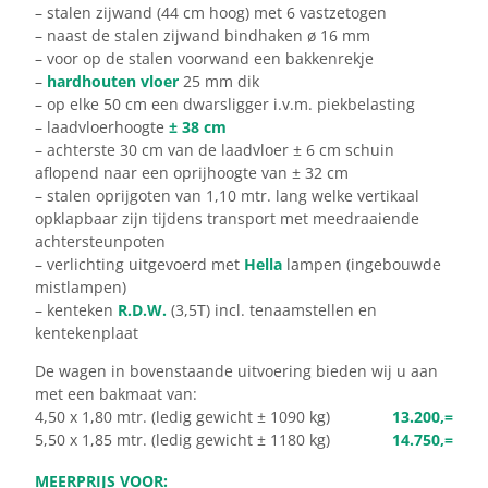
– stalen zijwand (44 cm hoog) met 6 vastzetogen
– naast de stalen zijwand bindhaken ø 16 mm
– voor op de stalen voorwand een bakkenrekje
–
hardhouten vloer
25 mm dik
– op elke 50 cm een dwarsligger i.v.m. piekbelasting
– laadvloerhoogte
± 38 cm
– achterste 30 cm van de laadvloer ± 6 cm schuin
aflopend naar een oprijhoogte van ± 32 cm
– stalen oprijgoten van 1,10 mtr. lang welke vertikaal
opklapbaar zijn tijdens transport met meedraaiende
achtersteunpoten
– verlichting uitgevoerd met
Hella
lampen (ingebouwde
mistlampen)
– kenteken
R.D.W.
(3,5T) incl. tenaamstellen en
kentekenplaat
De wagen in bovenstaande uitvoering bieden wij u aan
met een bakmaat van:
4,50 x 1,80 mtr. (ledig gewicht ± 1090 kg)
13.200,=
5,50 x 1,85 mtr. (ledig gewicht ± 1180 kg)
14.750,=
MEERPRIJS VOOR: