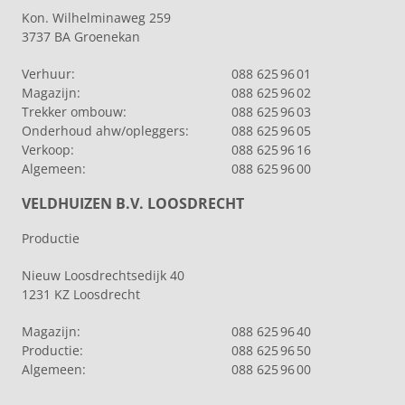
Kon. Wilhelminaweg 259
3737 BA Groenekan
Verhuur:
088 625 96 01
Magazijn:
088 625 96 02
Trekker ombouw:
088 625 96 03
Onderhoud ahw/opleggers:
088 625 96 05
Verkoop:
088 625 96 16
Algemeen:
088 625 96 00
VELDHUIZEN B.V. LOOSDRECHT
Productie
Nieuw Loosdrechtsedijk 40
1231 KZ Loosdrecht
Magazijn:
088 625 96 40
Productie:
088 625 96 50
Algemeen:
088 625 96 00