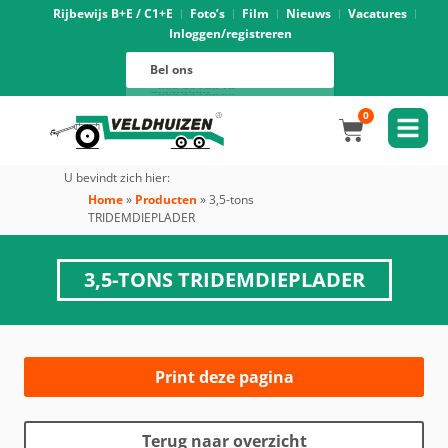
Rijbewijs B+E / C1+E
Foto’s
Film
Nieuws
Vacatures
Inloggen/registreren
Verhuur
088 625 96 01
Magazijn
Bel ons
088 625 96 02
Onderhoud
088 625 96 05
Oprijwagens techniek
088 625 96 09
Bouwvoertuigen techniek
088 625 96 17
Trekker ombouw techniek
088 625 96 03
Verkoop
088 625 96 16
Algemeen
088 625 96 00
0
U bevindt zich hier:
Home
»
Producten
»
3,5-tons
TRIDEMDIEPLADER
3,5-TONS TRIDEMDIEPLADER
Print deze pagina
Terug naar overzicht