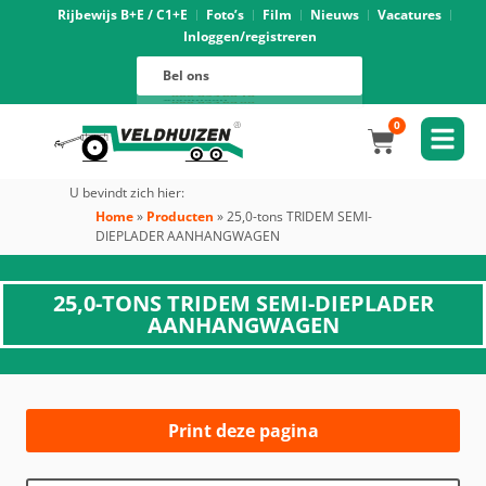
Rijbewijs B+E / C1+E
Foto’s
Film
Nieuws
Vacatures
Inloggen/registreren
Verhuur
088 625 96 01
Magazijn
Bel ons
088 625 96 02
Onderhoud
088 625 96 05
Oprijwagens techniek
088 625 96 09
Bouwvoertuigen techniek
088 625 96 17
Trekker ombouw techniek
088 625 96 03
Verkoop
088 625 96 16
Algemeen
088 625 96 00
0
U bevindt zich hier:
Home
»
Producten
»
25,0-tons TRIDEM SEMI-
DIEPLADER AANHANGWAGEN
25,0-TONS TRIDEM SEMI-DIEPLADER
AANHANGWAGEN
Print deze pagina