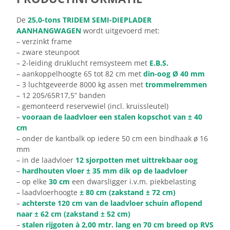
De
25,0-tons TRIDEM SEMI-DIEPLADER
AANHANGWAGEN
wordt uitgevoerd met:
– verzinkt frame
– zware steunpoot
– 2-leiding druklucht remsysteem met
E.B.S.
– aankoppelhoogte 65 tot 82 cm met
din-oog Ø 40 mm
– 3 luchtgeveerde 8000 kg assen met
trommelremmen
– 12 205/65R17,5” banden
– gemonteerd reservewiel (incl. kruissleutel)
–
vooraan de laadvloer een stalen kopschot van ± 40
cm
– onder de kantbalk op iedere 50 cm een bindhaak ø 16
mm
– in de laadvloer
12 sjorpotten met uittrekbaar oog
–
hardhouten vloer ± 35 mm dik op de laadvloer
– op elke
30 cm
een dwarsligger i.v.m. piekbelasting
– laadvloerhoogte
± 80 cm (zakstand ± 72 cm)
–
achterste 120 cm van de laadvloer schuin aflopend
naar ± 62 cm (zakstand ± 52 cm)
–
stalen rijgoten à 2,00 mtr. lang en 70 cm breed op RVS