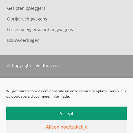
Gesloten opleggers
Oprij(vracht)wagens
Losse opleggers/aanhangwagens
Bouwvoertuigen
© Copyright – Veldhuizen
Veldhuizen Trucks
Wij gebruiken cookies om onze site en onze service te optimaliseren. Klik
op Cookiebeleid voor meer informatie:
Route
Leveringsvoorwaarden
Accept
Algemene voorwaarden
Alleen noodzakelijk
Privacyverklaring