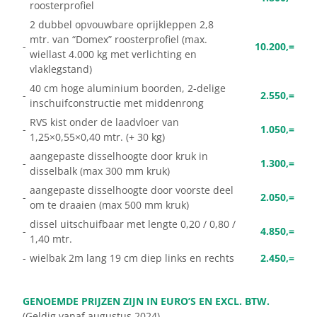
roosterprofiel
2 dubbel opvouwbare oprijkleppen 2,8
mtr. van “Domex” roosterprofiel (max.
-
10.200,=
wiellast 4.000 kg met verlichting en
vlaklegstand)
40 cm hoge aluminium boorden, 2-delige
-
2.550,=
inschuifconstructie met middenrong
RVS kist onder de laadvloer van
-
1.050,=
1,25×0,55×0,40 mtr. (+ 30 kg)
aangepaste disselhoogte door kruk in
-
1.300,=
disselbalk (max 300 mm kruk)
aangepaste disselhoogte door voorste deel
-
2.050,=
om te draaien (max 500 mm kruk)
dissel uitschuifbaar met lengte 0,20 / 0,80 /
-
4.850,=
1,40 mtr.
-
wielbak 2m lang 19 cm diep links en rechts
2.450,=
GENOEMDE PRIJZEN ZIJN IN EURO’S EN EXCL. BTW.
(Geldig vanaf augustus 2024)