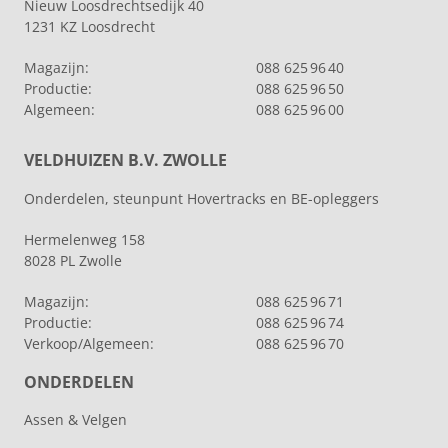
Nieuw Loosdrechtsedijk 40
1231 KZ Loosdrecht
Magazijn:
088 625 96 40
Productie:
088 625 96 50
Algemeen:
088 625 96 00
VELDHUIZEN B.V. ZWOLLE
Onderdelen, steunpunt Hovertracks en BE-opleggers
Hermelenweg 158
8028 PL Zwolle
Magazijn:
088 625 96 71
Productie:
088 625 96 74
Verkoop/Algemeen:
088 625 96 70
ONDERDELEN
Assen & Velgen