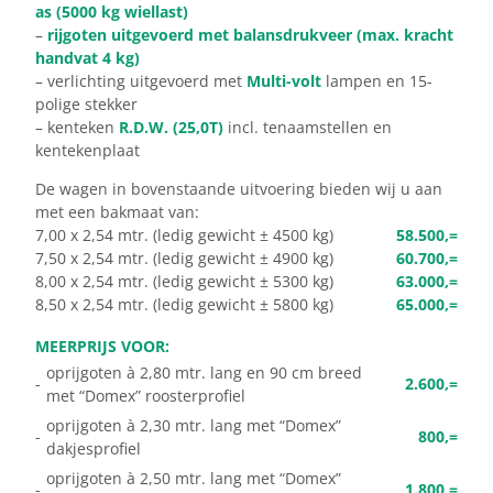
as (5000 kg wiellast)
–
rijgoten uitgevoerd met balansdrukveer (max. kracht
handvat 4 kg)
– verlichting uitgevoerd met
Multi-volt
lampen en 15-
polige stekker
– kenteken
R.D.W. (25,0T)
incl. tenaamstellen en
kentekenplaat
De wagen in bovenstaande uitvoering bieden wij u aan
met een bakmaat van:
7,00 x 2,54 mtr. (ledig gewicht ± 4500 kg)
58.500,=
7,50 x 2,54 mtr. (ledig gewicht ± 4900 kg)
60.700,=
8,00 x 2,54 mtr. (ledig gewicht ± 5300 kg)
63.000,=
8,50 x 2,54 mtr. (ledig gewicht ± 5800 kg)
65.000,=
MEERPRIJS VOOR:
oprijgoten à 2,80 mtr. lang en 90 cm breed
-
2.600,=
met “Domex” roosterprofiel
oprijgoten à 2,30 mtr. lang met “Domex”
-
800,=
dakjesprofiel
oprijgoten à 2,50 mtr. lang met “Domex”
-
1.800,=