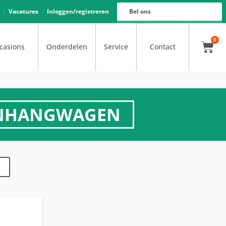
Verhuur
088 625 96 01
Magazijn
Vacatures
Inloggen/registreren
Bel ons
088 625 96 02
Onderhoud
088 625 96 05
Oprijwagens techniek
088 625 96 09
Bouwvoertuigen techniek
088 625 96 17
Trekker ombouw techniek
088 625 96 03
Verkoop
088 625 96 16
Algemeen
088 625 96 00
0
casions
Onderdelen
Service
Contact
AANHANGWAGEN