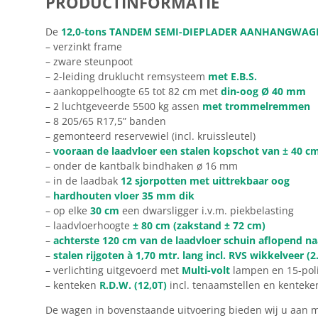
PRODUCTINFORMATIE
De
12,0-tons TANDEM SEMI-DIEPLADER AANHANGWA
– verzinkt frame
– zware steunpoot
– 2-leiding druklucht remsysteem
met E.B.S.
– aankoppelhoogte 65 tot 82 cm met
din-oog Ø 40 mm
– 2 luchtgeveerde 5500 kg assen
met trommelremmen
– 8 205/65 R17,5” banden
– gemonteerd reservewiel (incl. kruissleutel)
–
vooraan de laadvloer een stalen kopschot van ± 40 c
– onder de kantbalk bindhaken ø 16 mm
– in de laadbak
12 sjorpotten met uittrekbaar oog
–
hardhouten vloer 35 mm dik
– op elke
30 cm
een dwarsligger i.v.m. piekbelasting
– laadvloerhoogte
± 80 cm (zakstand ± 72 cm)
–
achterste 120 cm van de laadvloer schuin aflopend na
–
stalen rijgoten à 1,70 mtr. lang incl. RVS wikkelveer (2
– verlichting uitgevoerd met
Multi-volt
lampen en 15-poli
– kenteken
R.D.W. (12,0T)
incl. tenaamstellen en kenteke
De wagen in bovenstaande uitvoering bieden wij u aan 