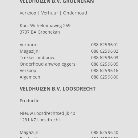
VELDHUIZEN B.V. GROENEKAN
Verkoop | Verhuur | Onderhoud
Kon. Wilhelminaweg 259
3737 BA Groenekan
Verhuur:
088 625 96 01
Magazijn:
088 625 96 02
Trekker ombouw:
088 625 96 03
Onderhoud ahw/opleggers:
088 625 96 05
Verkoop:
088 625 96 16
Algemeen:
088 625 96 00
VELDHUIZEN B.V. LOOSDRECHT
Productie
Nieuw Loosdrechtsedijk 40
1231 KZ Loosdrecht
Magazijn:
088 625 96 40