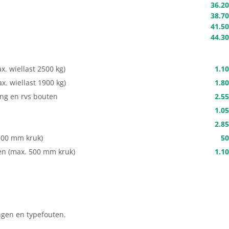
36.20
38.70
41.50
44.30
x. wiellast 2500 kg)
1.10
x. wiellast 1900 kg)
1.80
ng en rvs bouten
2.55
1.05
2.85
 300 mm kruk)
50
en (max. 500 mm kruk)
1.10
ngen en typefouten.