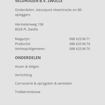
VELDHUIZEN B.V. ZWOLLE
Onderdelen, steunpunt Hovertracks en BE-
opleggers
Hermelenweg 158
8028 PL Zwolle
Magazijn:
088 625 96 71
Productie:
088 625 96 74
Verkoop/Algemeen:
088 625 96 70
ONDERDELEN
Assen & Velgen
Verlichting
Carrosserie & oprijgoten & ventielen
Trekkerombouw