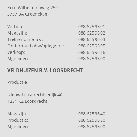
Kon. Wilhelminaweg 259
3737 BA Groenekan
Verhuur:
088 625 96 01
Magazijn:
088 625 96 02
Trekker ombouw:
088 625 96 03
Onderhoud ahw/opleggers:
088 625 96 05
Verkoop:
088 625 96 16
Algemeen:
088 625 96 00
VELDHUIZEN B.V. LOOSDRECHT
Productie
Nieuw Loosdrechtsedijk 40
1231 KZ Loosdrecht
Magazijn:
088 625 96 40
Productie:
088 625 96 50
Algemeen:
088 625 96 00