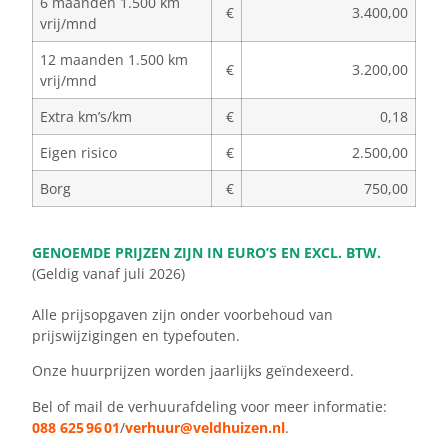
6 maanden 1.500 km
€
3.400,00
vrij/mnd
12 maanden 1.500 km
€
3.200,00
vrij/mnd
Extra km’s/km
€
0,18
Eigen risico
€
2.500,00
Borg
€
750,00
GENOEMDE PRIJZEN ZIJN IN EURO’S EN EXCL. BTW.
(Geldig vanaf juli 2026)
Alle prijsopgaven zijn onder voorbehoud van
prijswijzigingen en typefouten.
Onze huurprijzen worden jaarlijks geïndexeerd.
Bel of mail de verhuurafdeling voor meer informatie:
088 625 96 01
/
verhuur@veldhuizen.nl
.