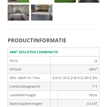
PRODUCTINFORMATIE
68M³ GESLOTEN COMBINATIE
Airco
ja
Inhoud
68m³
Afm. lxbxh m / inw.
5,0×2,14×2,2+8,5×2,28×2,3m
Combinatiegewicht
11T
Laadvloerhoogte
95cm
Netto laadvermogen
0,5+4T